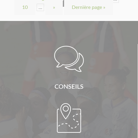
10
…
»
Dernière page »

CONSEILS
