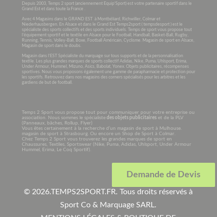
Depuis 2003, Temps 2 sport (anciennement Equip’Sport) est votre partenaire sportif dans le
Grand Est et dans toute la France .
Avec 4 Magasins dans le GRAND EST à Montbéliard, Richwiller, Colmar et
Niederhausbergen. En Alsace et dans le Grand Est Temps2sport ( tempsdesport ) est le
spécialiste des sports collectifs et des sports individuels. Temps de sport vous propose tout
l’équipement sportif et le textile en Alsace pour le Football, Handball, Basket-Ball, Rugby,
Running, Tennis, Volley-Ball, Boxe, Football Américain, Cyclisme. Magasin de sport en Alsace,
Magasin de sport dans le doubs.
Magasin dans l’EST Spécialiste du marquage sur tous supports et de la personnalisation
textile. Les plus grandes marques de sports collectif Adidas, Nike, Puma, Uhlsport, Erima,
Under Armour, Hummel, Mizuno, Asics, Babolat, Yonex. Objets publicitaires, récompenses
sportives. Nous vous proposons également une gamme de parapharmacie et protection pour
les sportifs. Retrouvez dans nos magasins des corners spécialisés pour les arbitres et les
gardiens de but de football.
Temps 2 Sport vous propose tout pour communiquer pour votre entreprise ou
association. Nous sommes le spécialiste
des objets publicitaires
et de la PLV
(Panneaux, bâches, Rollup, Flyer)
Vous êtes certainement à la recherche d’un magasin de sport à Mulhouse.
magasin de sport à Strasbourg. Ou encore un Shop de Sport à Colmar.
Chez Temps 2 Sport vous trouverez les grandes marques de sport en
Chaussures, Textiles, Sportswear (Nike, Puma, Adidas, Uhlsport, Under Armour
Hummel, Erima, Le Coq Sportif).
Demande de Devis
© 2026.
TEMPS2SPORT.FR. Tous droits réservés à
Sport Co & Marquage SARL
.