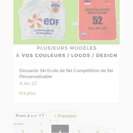
Dossards Ski Ecole de Ski Compétition de Ski
Personnalisable
4 Jan 22
lire plus
Page 4 sur 17
« Première
page
«
…
2
3
4
5
6
…