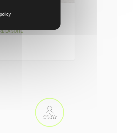
policy
onnets Personnalisables
RE LA SUITE
