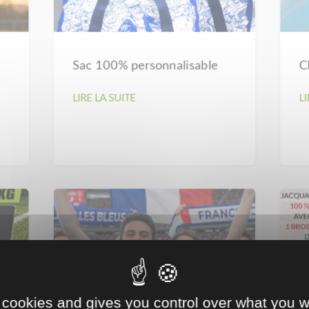
Sac 100% personnalisable
C
LIRE LA SUITE
LI
 cookies and gives you control over what you w