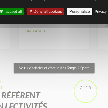
K, accept all
Deny all cookies
Personalize
Privacy 
Goodies – Coupe du monde
B
g
2026
LI
LIRE LA SUITE
Voir + d'articles et d'actualités Temps 2 Sport
,

 RÉFÉRENT
LLECTIVITÉS