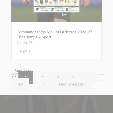
Commandez Vos Maillots Arbitres 2026-27
Chez Temps 2 Sport
8 Juin 26
lire plus
Page 1 sur
17
1
2
3
4
5
…
10
…
»
Dernière page »