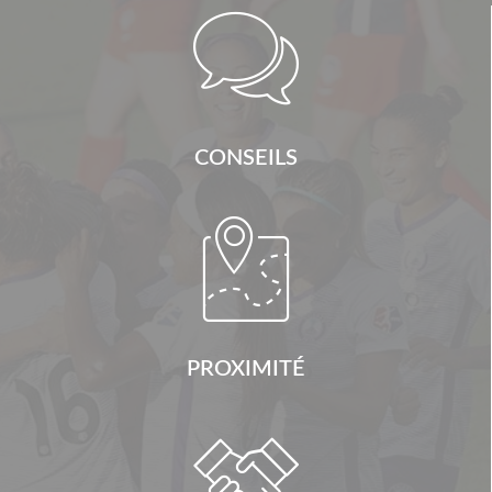

CONSEILS

PROXIMITÉ
