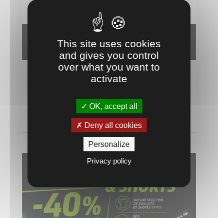
This site uses cookies
and gives you control
over what you want to
activate
Peinture Traçage Terrain de Sport E-SPORT
TRACE 15kg | Offre Temps 2 Sport
4 Août 26
OK, accept all
lire plus
Deny all cookies
Personalize
Privacy policy