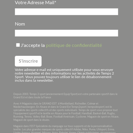
Votre Adresse Mail*
Nom
J'accepte la
politique de confidentialité
Votre adresse e-mail est uniquement utilisée pour vous envoyer
notre newsletter et des informations sur les activités de Temps 2
Sport. Vous pouvez toujours utiliser le lien de désabonnement
inclus dans la newsletter.
Depuis 2003, Temps 2 sport (anciennement Equip’Sport) est votre partenaire sportif dans le
Grand Est et dans toute la France .
Avec 4 Magasins dans le GRAND EST à Montbéliard, Richwiller, Colmar et
Niederhausbergen. En Alsace et dans le Grand Est Temps2sport ( tempsdesport ) est le
spécialiste des sports collectifs et des sports individuels. Temps de sport vous propose tout
l’équipement sportif et le textile en Alsace pour le Football, Handball, Basket-Ball, Rugby,
Running, Tennis, Volley-Ball, Boxe, Football Américain, Cyclisme. Magasin de sport en Alsace,
Magasin de sport dans le doubs.
Magasin dans l’EST Spécialiste du marquage sur tous supports et de la personnalisation
textile. Les plus grandes marques de sports collectif Adidas, Nike, Puma, Uhlsport, Erima,
Under Armour, Hummel, Mizuno, Asics, Babolat, Yonex. Objets publicitaires, récompenses