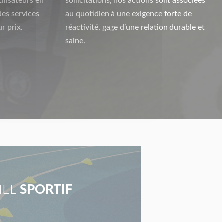
ilisateurs en
sollicitations, nos actions sont associées
des services
au quotidien à une exigence forte de
r prix.
réactivité, gage d’une relation durable et
saine.
IEL
SPORTIF