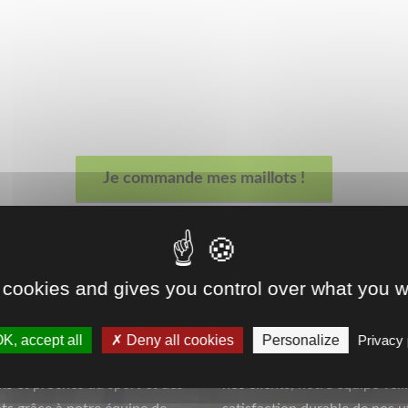
Je commande mes maillots !
 cookies and gives you control over what you w
PROXIMITÉ
SERVICES
K, accept all
Deny all cookies
Personalize
Privacy 
 proches de vous grâce à
Pour bâtir une relation de co
ns et proches du sport et des
nos clients, notre équipe veill