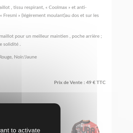
illot , tissu respirant, « Coolmax » et anti-
 « Fresmi » (légèrement moulant)au dos et sur les
aillot pour un meilleur maintien , poche arrière ;
 solidité .
/Rouge, Noir/Jaune
Prix de Vente : 49 € TTC
ant to activate