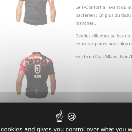
Le T-Confort à l’avant du ma
bactérien ; En plus du tissu
manches ,
Bandes silicones au bas du m
coutures plates pour plus de
Existe en Noir/Blanc, Noir
zip total
 cookies and gives you control over what you w