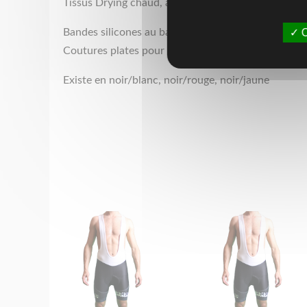
Tissus Drying chaud, antibactérien et cool max.
Bandes silicones au bas du maillot pour un meilleur
O
Coutures plates pour plus de solidité
Existe en noir/blanc, noir/rouge, noir/jaune