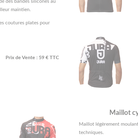
ède des bandes silicones au
lleur maintien.
es coutures plates pour
Prix de Vente : 59 € TTC
Maillot c
Maillot légèrement moulant 
techniques.