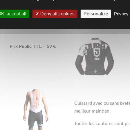
 maintien, poche arrière.
K, accept all
Deny all cookies
Personalize
Privacy 
Prix Public TTC = 59 €
Cuissard avec ou sans brete
meilleur maintien,
Toutes les coutures sont pla