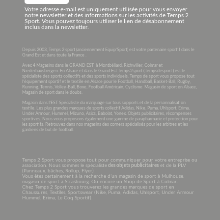
Votre adresse e-mail est uniquement utilisée pour vous envoyer
notre newsletter et des informations sur les activités de Temps 2
Sport. Vous pouvez toujours utiliser le lien de désabonnement
inclus dans la newsletter.
Depuis 2003, Temps 2 sport (anciennement Equip’Sport) est votre partenaire sportif dans le
Grand Est et dans toute la France .
Avec 4 Magasins dans le GRAND EST à Montbéliard, Richwiller, Colmar et
Niederhausbergen. En Alsace et dans le Grand Est Temps2sport ( tempsdesport ) est le
spécialiste des sports collectifs et des sports individuels. Temps de sport vous propose tout
l’équipement sportif et le textile en Alsace pour le Football, Handball, Basket-Ball, Rugby,
Running, Tennis, Volley-Ball, Boxe, Football Américain, Cyclisme. Magasin de sport en Alsace,
Magasin de sport dans le doubs.
Magasin dans l’EST Spécialiste du marquage sur tous supports et de la personnalisation
textile. Les plus grandes marques de sports collectif Adidas, Nike, Puma, Uhlsport, Erima,
Under Armour, Hummel, Mizuno, Asics, Babolat, Yonex. Objets publicitaires, récompenses
sportives. Nous vous proposons également une gamme de parapharmacie et protection pour
les sportifs. Retrouvez dans nos magasins des corners spécialisés pour les arbitres et les
gardiens de but de football.
Temps 2 Sport vous propose tout pour communiquer pour votre entreprise ou
association. Nous sommes le spécialiste
des objets publicitaires
et de la PLV
(Panneaux, bâches, Rollup, Flyer)
Vous êtes certainement à la recherche d’un magasin de sport à Mulhouse.
magasin de sport à Strasbourg. Ou encore un Shop de Sport à Colmar.
Chez Temps 2 Sport vous trouverez les grandes marques de sport en
Chaussures, Textiles, Sportswear (Nike, Puma, Adidas, Uhlsport, Under Armour
Hummel, Erima, Le Coq Sportif).