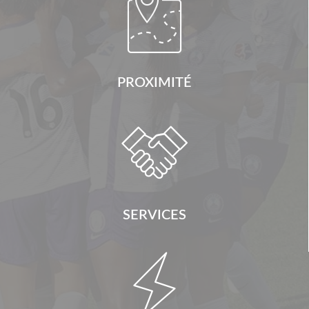

PROXIMITÉ

SERVICES
