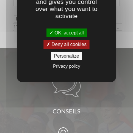
and gives you control
over what you want to
activate
Page 1 sur
17
1
2
3
4
5
…
OK, accept all
10
…
»
Dernière page »
Deny all cookies
Personalize
Privacy policy

CONSEILS