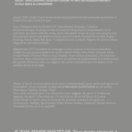
Sport. Vous pouvez toujours utiliser le lien de désabonnement
inclus dans la newsletter.
Depuis 2003, Temps 2 sport (anciennement Equip’Sport) est votre partenaire sportif dans le
Grand Est et dans toute la France .
Avec 4 Magasins dans le GRAND EST à Montbéliard, Richwiller, Colmar et
Niederhausbergen. En Alsace et dans le Grand Est Temps2sport ( tempsdesport ) est le
spécialiste des sports collectifs et des sports individuels. Temps de sport vous propose tout
l’équipement sportif et le textile en Alsace pour le Football, Handball, Basket-Ball, Rugby,
Running, Tennis, Volley-Ball, Boxe, Football Américain, Cyclisme. Magasin de sport en Alsace,
Magasin de sport dans le doubs.
Magasin dans l’EST Spécialiste du marquage sur tous supports et de la personnalisation
textile. Les plus grandes marques de sports collectif Adidas, Nike, Puma, Uhlsport, Erima,
Under Armour, Hummel, Mizuno, Asics, Babolat, Yonex. Objets publicitaires, récompenses
sportives. Nous vous proposons également une gamme de parapharmacie et protection pour
les sportifs. Retrouvez dans nos magasins des corners spécialisés pour les arbitres et les
gardiens de but de football.
Temps 2 Sport vous propose tout pour communiquer pour votre entreprise ou
association. Nous sommes le spécialiste
des objets publicitaires
et de la PLV
(Panneaux, bâches, Rollup, Flyer)
Vous êtes certainement à la recherche d’un magasin de sport à Mulhouse.
magasin de sport à Strasbourg. Ou encore un Shop de Sport à Colmar.
Chez Temps 2 Sport vous trouverez les grandes marques de sport en
Chaussures, Textiles, Sportswear (Nike, Puma, Adidas, Uhlsport, Under Armour
Hummel, Erima, Le Coq Sportif).
© 2026.
TEMPS2SPORT.FR. Tous droits réservés à