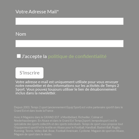
Votre Adresse Mail*
Nom
J'accepte la
politique de confidentialité
Votre adresse e-mail est uniquement utilisée pour vous envoyer
notre newsletter et des informations sur les activités de Temps 2
Sport. Vous pouvez toujours utiliser le lien de désabonnement
inclus dans la newsletter.
Depuis 2003, Temps 2 sport (anciennement Equip’Sport) est votre partenaire sportif dans le
Grand Est et dans toute la France .
Avec 4 Magasins dans le GRAND EST à Montbéliard, Richwiller, Colmar et
Niederhausbergen. En Alsace et dans le Grand Est Temps2sport ( tempsdesport ) est le
spécialiste des sports collectifs et des sports individuels. Temps de sport vous propose tout
l’équipement sportif et le textile en Alsace pour le Football, Handball, Basket-Ball, Rugby,
Running, Tennis, Volley-Ball, Boxe, Football Américain, Cyclisme. Magasin de sport en Alsace,
Magasin de sport dans le doubs.