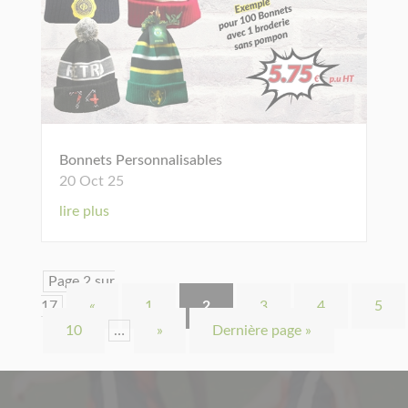
Bonnets Personnalisables
20 Oct 25
lire plus
Page 2 sur
17
«
1
2
3
4
5
10
…
»
Dernière page »