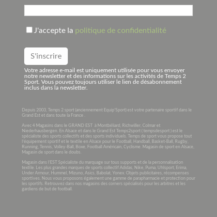
J'accepte la
politique de confidentialité
Votre adresse e-mail est uniquement utilisée pour vous envoyer
notre newsletter et des informations sur les activités de Temps 2
Sport. Vous pouvez toujours utiliser le lien de désabonnement
inclus dans la newsletter.
Depuis 2003, Temps 2 sport (anciennement Equip’Sport) est votre partenaire sportif dans le
Grand Est et dans toute la France .
Avec 4 Magasins dans le GRAND EST à Montbéliard, Richwiller, Colmar et
Niederhausbergen. En Alsace et dans le Grand Est Temps2sport ( tempsdesport ) est le
spécialiste des sports collectifs et des sports individuels. Temps de sport vous propose tout
l’équipement sportif et le textile en Alsace pour le Football, Handball, Basket-Ball, Rugby,
Running, Tennis, Volley-Ball, Boxe, Football Américain, Cyclisme. Magasin de sport en Alsace,
Magasin de sport dans le doubs.
Magasin dans l’EST Spécialiste du marquage sur tous supports et de la personnalisation
textile. Les plus grandes marques de sports collectif Adidas, Nike, Puma, Uhlsport, Erima,
Under Armour, Hummel, Mizuno, Asics, Babolat, Yonex. Objets publicitaires, récompenses
sportives. Nous vous proposons également une gamme de parapharmacie et protection pour
les sportifs. Retrouvez dans nos magasins des corners spécialisés pour les arbitres et les
gardiens de but de football.