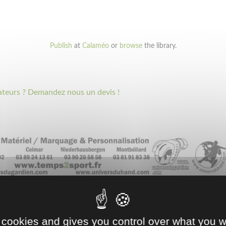
Publish
at
Calaméo
or
browse
the library.
ateurs ? Demandez nous un devis !
 cookies and gives you control over what you w