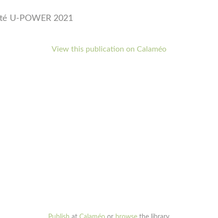
rité U-POWER 2021
View this publication on Calaméo
Publish
at
Calaméo
or
browse
the library.