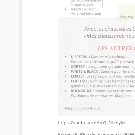
https://youtu.be/6BSYGM76ykk
Extrait du Blog de la marque U-POW