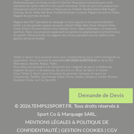
Niederhausbergen. En Alsace et dans le Grand Est Temps2sport ( tempsdesport ) est le
spécialiste des sports collectifs et des sports individuels. Temps de sport vous propose tout
l’équipement sportif et le textile en Alsace pour le Football, Handball, Basket-Ball, Rugby,
Running, Tennis, Volley-Ball, Boxe, Football Américain, Cyclisme. Magasin de sport en Alsace,
Magasin de sport dans le doubs.
Magasin dans l’EST Spécialiste du marquage sur tous supports et de la personnalisation
textile. Les plus grandes marques de sports collectif Adidas, Nike, Puma, Uhlsport, Erima,
Under Armour, Hummel, Mizuno, Asics, Babolat, Yonex. Objets publicitaires, récompenses
sportives. Nous vous proposons également une gamme de parapharmacie et protection pour
les sportifs. Retrouvez dans nos magasins des corners spécialisés pour les arbitres et les
gardiens de but de football.
Temps 2 Sport vous propose tout pour communiquer pour votre entreprise ou
association. Nous sommes le spécialiste
des objets publicitaires
et de la PLV
(Panneaux, bâches, Rollup, Flyer)
Vous êtes certainement à la recherche d’un magasin de sport à Mulhouse.
magasin de sport à Strasbourg. Ou encore un Shop de Sport à Colmar.
Chez Temps 2 Sport vous trouverez les grandes marques de sport en
Chaussures, Textiles, Sportswear (Nike, Puma, Adidas, Uhlsport, Under Armour
Hummel, Erima, Le Coq Sportif).
Demande de Devis
© 2026.
TEMPS2SPORT.FR. Tous droits réservés à
Sport Co & Marquage SARL
.
MENTIONS LÉGALES & POLITIQUE DE
CONFIDENTIALITÉ
|
GESTION COOKIES
|
CGV