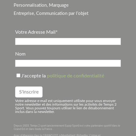
Personnalisation, Marquage
Entreprise, Communication par l’objet
Votre Adresse Mail*
Nom
J'accepte la
politique de confidentialité
Votre adresse e-mail est uniquement utilisée pour vous envoyer
notre newsletter et des informations sur les activités de Temps 2
Sport. Vous pouvez toujours utiliser le lien de désabonnement
inclus dans la newsletter.
Depuis 2003, Temps 2 sport (anciennement Equip’Sport) est votre partenaire sportif dans le
Grand Est et dans toute la France .
Avec 4 Magasins dans le GRAND EST à Montbéliard, Richwiller, Colmar et