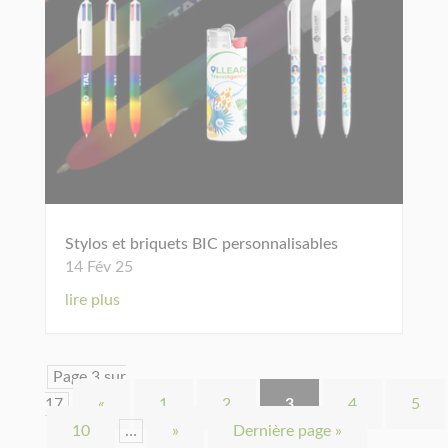
Stylos et briquets BIC personnalisables
14 Fév 25
lire plus
Page 3 sur
17
«
1
2
3
4
5
10
…
»
Dernière page »