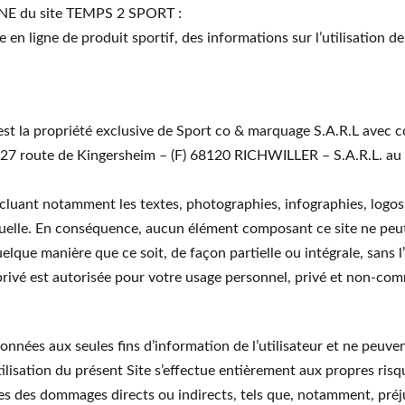
GNE du site TEMPS 2 SPORT :
 en ligne de produit sportif, des informations sur l’utilisation de
r est la propriété exclusive de Sport co & marquage S.A.R.L a
é au 27 route de Kingersheim – (F) 68120 RICHWILLER – S.A.R.L. 
incluant notamment les textes, photographies, infographies, logo
tuelle. En conséquence, aucun élément composant ce site ne peut 
elque manière que ce soit, de façon partielle ou intégrale, sans l
privé est autorisée pour votre usage personnel, privé et non-comm
onnées aux seules fins d’information de l’utilisateur et ne peuv
tilisation du présent Site s’effectue entièrement aux propres ris
es des dommages directs ou indirects, tels que, notamment, préj