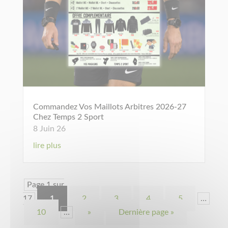
Commandez Vos Maillots Arbitres 2026-27
Chez Temps 2 Sport
8 Juin 26
lire plus
Page 1 sur
17
1
2
3
4
5
…
10
…
»
Dernière page »