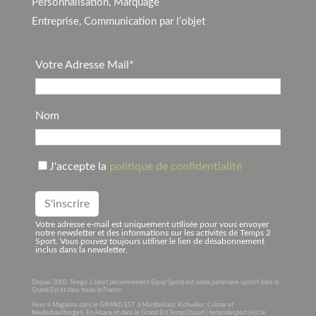
Personnalisation, Marquage
Entreprise, Communication par l’objet
Votre Adresse Mail*
Nom
J'accepte la
politique de confidentialité
Votre adresse e-mail est uniquement utilisée pour vous envoyer
notre newsletter et des informations sur les activités de Temps 2
Sport. Vous pouvez toujours utiliser le lien de désabonnement
inclus dans la newsletter.
Depuis 2003, Temps 2 sport (anciennement Equip’Sport) est votre partenaire sportif dans le
Grand Est et dans toute la France .
Avec 4 Magasins dans le GRAND EST à Montbéliard, Richwiller, Colmar et
Niederhausbergen. En Alsace et dans le Grand Est Temps2sport ( tempsdesport ) est le