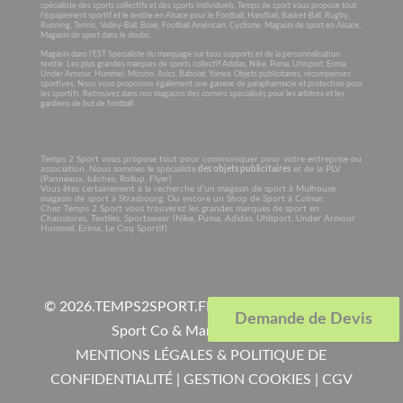
spécialiste des sports collectifs et des sports individuels. Temps de sport vous propose tout
l’équipement sportif et le textile en Alsace pour le Football, Handball, Basket-Ball, Rugby,
Running, Tennis, Volley-Ball, Boxe, Football Américain, Cyclisme. Magasin de sport en Alsace,
Magasin de sport dans le doubs.
Magasin dans l’EST Spécialiste du marquage sur tous supports et de la personnalisation
textile. Les plus grandes marques de sports collectif Adidas, Nike, Puma, Uhlsport, Erima,
Under Armour, Hummel, Mizuno, Asics, Babolat, Yonex. Objets publicitaires, récompenses
sportives. Nous vous proposons également une gamme de parapharmacie et protection pour
les sportifs. Retrouvez dans nos magasins des corners spécialisés pour les arbitres et les
gardiens de but de football.
Temps 2 Sport vous propose tout pour communiquer pour votre entreprise ou
association. Nous sommes le spécialiste
des objets publicitaires
et de la PLV
(Panneaux, bâches, Rollup, Flyer)
Vous êtes certainement à la recherche d’un magasin de sport à Mulhouse.
magasin de sport à Strasbourg. Ou encore un Shop de Sport à Colmar.
Chez Temps 2 Sport vous trouverez les grandes marques de sport en
Chaussures, Textiles, Sportswear (Nike, Puma, Adidas, Uhlsport, Under Armour
Hummel, Erima, Le Coq Sportif).
© 2026.
TEMPS2SPORT.FR. Tous droits réservés à
Demande de Devis
Sport Co & Marquage SARL
.
MENTIONS LÉGALES & POLITIQUE DE
CONFIDENTIALITÉ
|
GESTION COOKIES
|
CGV