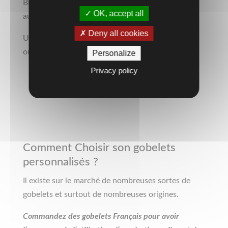
Bien entendu dans des gobelets éco-responsables
OK, accept all
aux couleurs de l’évènement.
Deny all cookies
Un design unique mettant en avant vos couleurs
ou votre logo.
Personalize
Privacy policy
Comment Choisir son gobelets
personnalisés ?
Il existe sur le marché de nombreuses sortes de
gobelets et surtout de nombreuses origines.
Commandez des gobelets Français pour avoir