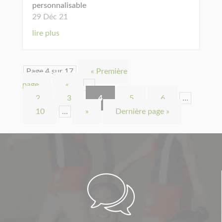
personnalisable
29 Déc 21
lire plus
Page 4 sur 17
« Première
page
«
…
2
3
4
5
6
…
10
…
»
Dernière page »
