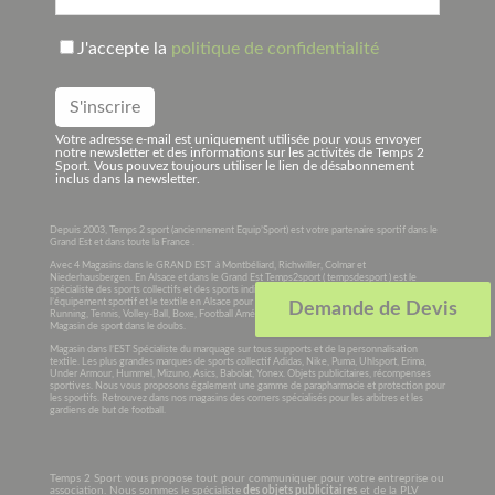
J'accepte la
politique de confidentialité
Votre adresse e-mail est uniquement utilisée pour vous envoyer
notre newsletter et des informations sur les activités de Temps 2
Sport. Vous pouvez toujours utiliser le lien de désabonnement
inclus dans la newsletter.
Depuis 2003, Temps 2 sport (anciennement Equip’Sport) est votre partenaire sportif dans le
Grand Est et dans toute la France .
Avec 4 Magasins dans le GRAND EST à Montbéliard, Richwiller, Colmar et
Niederhausbergen. En Alsace et dans le Grand Est Temps2sport ( tempsdesport ) est le
spécialiste des sports collectifs et des sports individuels. Temps de sport vous propose tout
l’équipement sportif et le textile en Alsace pour le Football, Handball, Basket-Ball, Rugby,
Demande de Devis
Running, Tennis, Volley-Ball, Boxe, Football Américain, Cyclisme. Magasin de sport en Alsace,
Magasin de sport dans le doubs.
Magasin dans l’EST Spécialiste du marquage sur tous supports et de la personnalisation
textile. Les plus grandes marques de sports collectif Adidas, Nike, Puma, Uhlsport, Erima,
Under Armour, Hummel, Mizuno, Asics, Babolat, Yonex. Objets publicitaires, récompenses
sportives. Nous vous proposons également une gamme de parapharmacie et protection pour
les sportifs. Retrouvez dans nos magasins des corners spécialisés pour les arbitres et les
gardiens de but de football.
Temps 2 Sport vous propose tout pour communiquer pour votre entreprise ou
association. Nous sommes le spécialiste
des objets publicitaires
et de la PLV