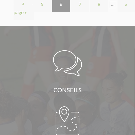
4
5
6
7
8
…
»
page »

CONSEILS
