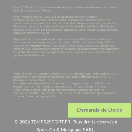
Depuis 2003, Temps 2 sport (anciennement Equip’Sport) est votre partenaire sportif dans le
Grand Est et dans toute la France .
Avec 4 Magasins dans le GRAND EST à Montbéliard, Richwiller, Colmar et
Niederhausbergen. En Alsace et dans le Grand Est Temps2sport ( tempsdesport ) est le
spécialiste des sports collectifs et des sports individuels. Temps de sport vous propose tout
l’équipement sportif et le textile en Alsace pour le Football, Handball, Basket-Ball, Rugby,
Running, Tennis, Volley-Ball, Boxe, Football Américain, Cyclisme. Magasin de sport en Alsace,
Magasin de sport dans le doubs.
Magasin dans l’EST Spécialiste du marquage sur tous supports et de la personnalisation
textile. Les plus grandes marques de sports collectif Adidas, Nike, Puma, Uhlsport, Erima,
Under Armour, Hummel, Mizuno, Asics, Babolat, Yonex. Objets publicitaires, récompenses
sportives. Nous vous proposons également une gamme de parapharmacie et protection pour
les sportifs. Retrouvez dans nos magasins des corners spécialisés pour les arbitres et les
gardiens de but de football.
Temps 2 Sport vous propose tout pour communiquer pour votre entreprise ou
association. Nous sommes le spécialiste
des objets publicitaires
et de la PLV
(Panneaux, bâches, Rollup, Flyer)
Vous êtes certainement à la recherche d’un magasin de sport à Mulhouse.
magasin de sport à Strasbourg. Ou encore un Shop de Sport à Colmar.
Chez Temps 2 Sport vous trouverez les grandes marques de sport en
Chaussures, Textiles, Sportswear (Nike, Puma, Adidas, Uhlsport, Under Armour
Hummel, Erima, Le Coq Sportif).
Demande de Devis
© 2026.
TEMPS2SPORT.FR. Tous droits réservés à
Sport Co & Marquage SARL
.