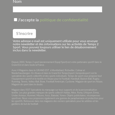
Nom
J'accepte la
politique de confidentialité
Votre adresse e-mail est uniquement utilisée pour vous envoyer
notre newsletter et des informations sur les activités de Temps 2
Sport. Vous pouvez toujours utiliser le lien de désabonnement
inclus dans la newsletter.
Depuis 2003, Temps 2 sport (anciennement Equip’Sport) est votre partenaire sportif dans le
Grand Est et dans toute la France .
Avec 4 Magasins dans le GRAND EST à Montbéliard, Richwiller, Colmar et
Niederhausbergen. En Alsace et dans le Grand Est Temps2sport ( tempsdesport ) est le
spécialiste des sports collectifs et des sports individuels. Temps de sport vous propose tout
l’équipement sportif et le textile en Alsace pour le Football, Handball, Basket-Ball, Rugby,
Running, Tennis, Volley-Ball, Boxe, Football Américain, Cyclisme. Magasin de sport en Alsace,
Magasin de sport dans le doubs.
Magasin dans l’EST Spécialiste du marquage sur tous supports et de la personnalisation
textile. Les plus grandes marques de sports collectif Adidas, Nike, Puma, Uhlsport, Erima,
Under Armour, Hummel, Mizuno, Asics, Babolat, Yonex. Objets publicitaires, récompenses
sportives. Nous vous proposons également une gamme de parapharmacie et protection pour
les sportifs. Retrouvez dans nos magasins des corners spécialisés pour les arbitres et les
gardiens de but de football.