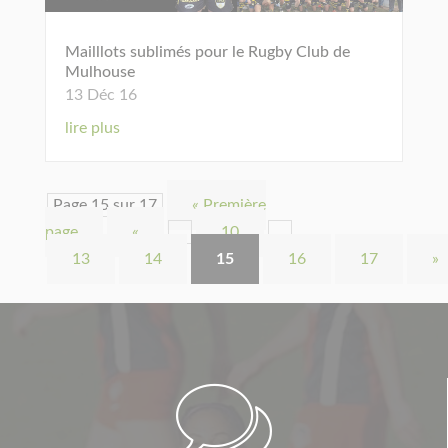
Mailllots sublimés pour le Rugby Club de
Mulhouse
13 Déc 16
lire plus
Page 15 sur 17
« Première
page
«
…
10
…
13
14
15
16
17
»
