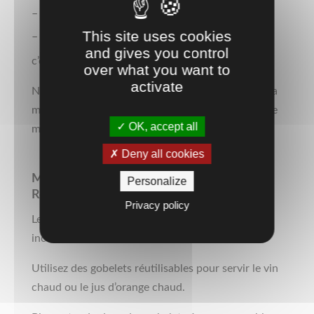
– Sérigraphie 1 / 2 couleurs
This site uses cookies
– Impression en IML
and gives you control
c’est du charabia pour vous ?
over what you want to
activate
Nous vous expliquerons et choisirons avec vous la
meilleure techniques d’impression. Mais surtout le
OK, accept all
meilleur rapport Qualité/Prix de vos gobelets !!
Deny all cookies
Marché de Noël – J’utilise un Gobelet
Personalize
Réutilisable.
Privacy policy
Les marchés de Noël sont des évènements
incontournables de votre commune ?
Utilisez des gobelets réutilisables pour servir le vin
chaud ou le jus d’orange chaud.