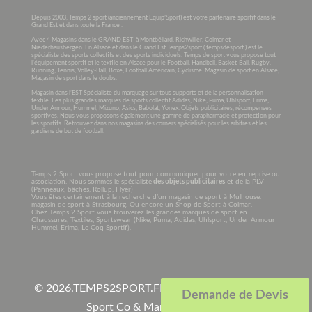
Depuis 2003, Temps 2 sport (anciennement Equip’Sport) est votre partenaire sportif dans le
Grand Est et dans toute la France .
Avec 4 Magasins dans le GRAND EST à Montbéliard, Richwiller, Colmar et
Niederhausbergen. En Alsace et dans le Grand Est Temps2sport ( tempsdesport ) est le
spécialiste des sports collectifs et des sports individuels. Temps de sport vous propose tout
l’équipement sportif et le textile en Alsace pour le Football, Handball, Basket-Ball, Rugby,
Running, Tennis, Volley-Ball, Boxe, Football Américain, Cyclisme. Magasin de sport en Alsace,
Magasin de sport dans le doubs.
Magasin dans l’EST Spécialiste du marquage sur tous supports et de la personnalisation
textile. Les plus grandes marques de sports collectif Adidas, Nike, Puma, Uhlsport, Erima,
Under Armour, Hummel, Mizuno, Asics, Babolat, Yonex. Objets publicitaires, récompenses
sportives. Nous vous proposons également une gamme de parapharmacie et protection pour
les sportifs. Retrouvez dans nos magasins des corners spécialisés pour les arbitres et les
gardiens de but de football.
Temps 2 Sport vous propose tout pour communiquer pour votre entreprise ou
association. Nous sommes le spécialiste
des objets publicitaires
et de la PLV
(Panneaux, bâches, Rollup, Flyer)
Vous êtes certainement à la recherche d’un magasin de sport à Mulhouse.
magasin de sport à Strasbourg. Ou encore un Shop de Sport à Colmar.
Chez Temps 2 Sport vous trouverez les grandes marques de sport en
Chaussures, Textiles, Sportswear (Nike, Puma, Adidas, Uhlsport, Under Armour
Hummel, Erima, Le Coq Sportif).
© 2026.
TEMPS2SPORT.FR. Tous droits réservés à
Demande de Devis
Sport Co & Marquage SARL
.