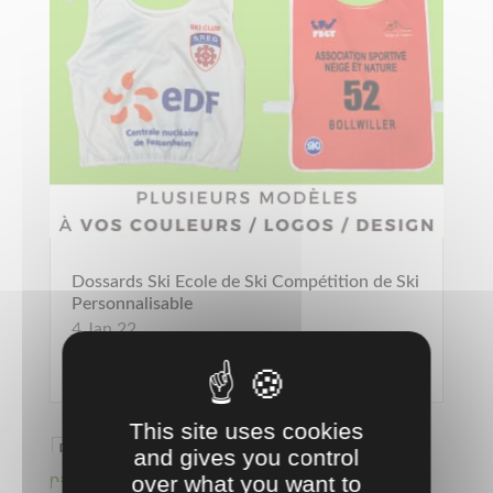
Dossards Ski Ecole de Ski Compétition de Ski
Personnalisable
4 Jan 22
lire plus
This site uses cookies
Page 4 sur 17
« Première
and gives you control
over what you want to
page
«
…