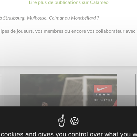
Lire plus de publications sur Calaméo
 à Strasbourg, Mulhouse, Colmar ou Montbéliard ?
uipes de joueurs, vos membres ou encore vos collaborateur avec
 cookies and gives you control over what you w