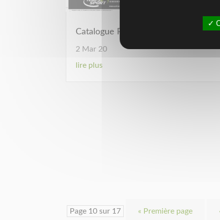
O
Catalogue Puma 2020
2 Mar 20
lire plus
Page 10 sur 17
« Première page