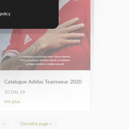
policy
Catalogue Adidas Teamwear 2020
10 Déc 19
lire plus
»
Dernière page »