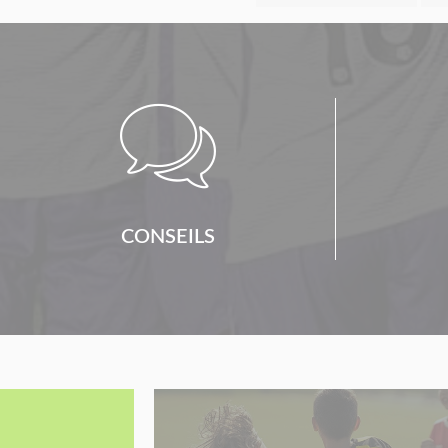

CONSEILS