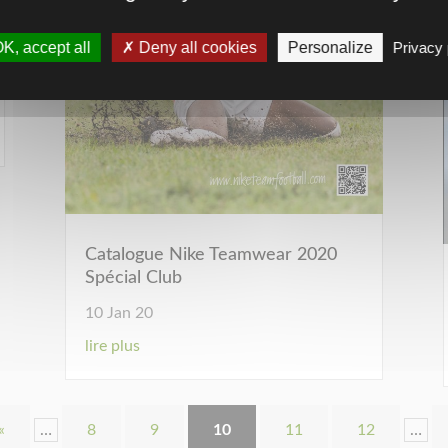
K, accept all
Deny all cookies
Personalize
Privacy 
Catalogue Nike Teamwear 2020
Spécial Club
10 Jan 20
lire plus
«
…
8
9
10
11
12
…