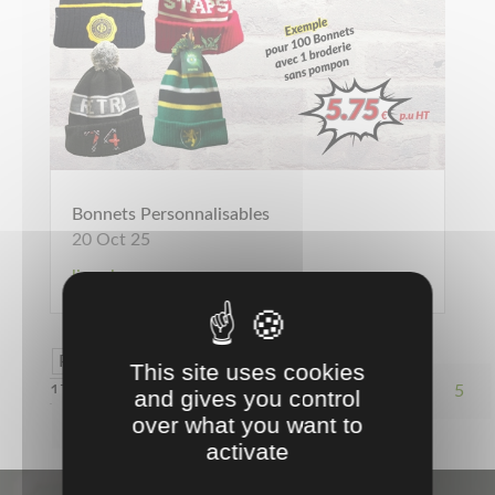
Bonnets Personnalisables
20 Oct 25
lire plus
Page 2 sur
This site uses cookies
17
«
1
2
3
4
5
and gives you control
10
…
»
Dernière page »
over what you want to
activate