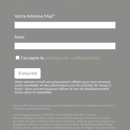
Votre Adresse Mail*
Nom
J'accepte la
politique de confidentialité
Votre adresse e-mail est uniquement utilisée pour vous envoyer
notre newsletter et des informations sur les activités de Temps 2
Sport. Vous pouvez toujours utiliser le lien de désabonnement
inclus dans la newsletter.
Depuis 2003, Temps 2 sport (anciennement Equip’Sport) est votre partenaire sportif dans le
Grand Est et dans toute la France .
Avec 4 Magasins dans le GRAND EST à Montbéliard, Richwiller, Colmar et
Niederhausbergen. En Alsace et dans le Grand Est Temps2sport ( tempsdesport ) est le
spécialiste des sports collectifs et des sports individuels. Temps de sport vous propose tout
l’équipement sportif et le textile en Alsace pour le Football, Handball, Basket-Ball, Rugby,
Running, Tennis, Volley-Ball, Boxe, Football Américain, Cyclisme. Magasin de sport en Alsace,