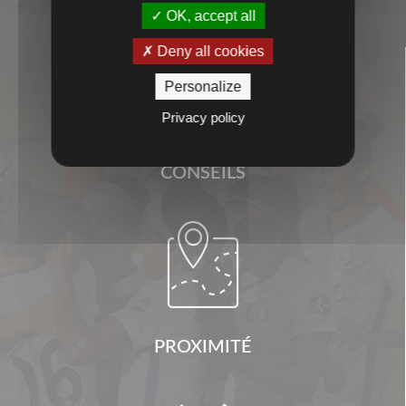
OK, accept all
Deny all cookies

Personalize
Privacy policy
CONSEILS

PROXIMITÉ