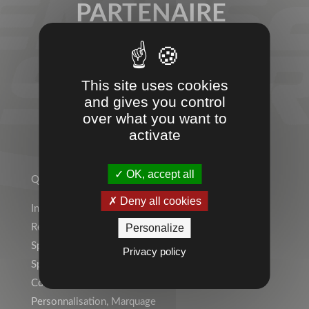
PARTENAIRE
SPORT &
ENTREPRISES
This site uses cookies
and gives you control
over what you want to
activate
TEMPS 2 SPORT
OK, accept all
Qui sommes-nous ?
Deny all cookies
Indépendant ? Rejoignez le Réseau Temps 2 Sport !
Rejoignez l’équipe !
Personalize
Sports Individuels
Privacy policy
Sport Collectif
Collectivités, Scolaire
Personnalisation, Marquage