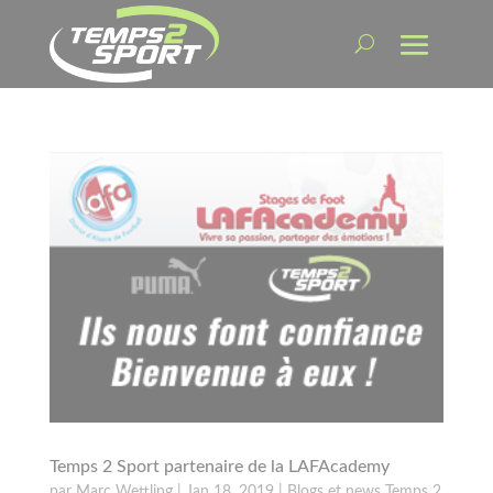
Temps 2 Sport partenaire de la LAFAcademy
par
Marc Wettling
|
Jan 18, 2019
|
Blogs et news Temps 2