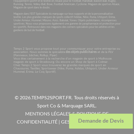
l’équipement sportif et le textile en Alsace pour le Football, Handball, Basket-Ball, Rugby,
Running, Tennis, Volley-Ball, Boxe, Football Américain, Cyclisme. Magasin de sport en Alsace,
Magasin de sport dans le doubs.
Magasin dans l’EST Spécialiste du marquage sur tous supports et de la personnalisation
textile. Les plus grandes marques de sports collectif Adidas, Nike, Puma, Uhlsport, Erima,
Under Armour, Hummel, Mizuno, Asics, Babolat, Yonex. Objets publicitaires, récompenses
sportives. Nous vous proposons également une gamme de parapharmacie et protection pour
les sportifs. Retrouvez dans nos magasins des corners spécialisés pour les arbitres et les
gardiens de but de football.
Temps 2 Sport vous propose tout pour communiquer pour votre entreprise ou
association. Nous sommes le spécialiste
des objets publicitaires
et de la PLV
(Panneaux, bâches, Rollup, Flyer)
Vous êtes certainement à la recherche d’un magasin de sport à Mulhouse.
magasin de sport à Strasbourg. Ou encore un Shop de Sport à Colmar.
Chez Temps 2 Sport vous trouverez les grandes marques de sport en
Chaussures, Textiles, Sportswear (Nike, Puma, Adidas, Uhlsport, Under Armour
Hummel, Erima, Le Coq Sportif).
© 2026.
TEMPS2SPORT.FR. Tous droits réservés à
Sport Co & Marquage SARL
.
MENTIONS LÉGALES & POLITIQUE DE
Demande de Devis
CONFIDENTIALITÉ
|
GESTION COOKIES
|
CGV