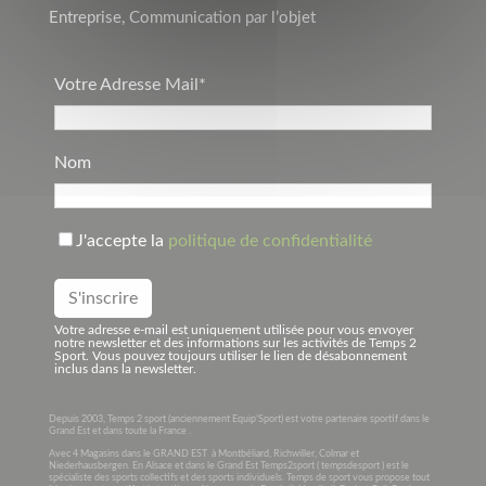
Entreprise, Communication par l’objet
Votre Adresse Mail*
Nom
J'accepte la
politique de confidentialité
Votre adresse e-mail est uniquement utilisée pour vous envoyer
notre newsletter et des informations sur les activités de Temps 2
Sport. Vous pouvez toujours utiliser le lien de désabonnement
inclus dans la newsletter.
Depuis 2003, Temps 2 sport (anciennement Equip’Sport) est votre partenaire sportif dans le
Grand Est et dans toute la France .
Avec 4 Magasins dans le GRAND EST à Montbéliard, Richwiller, Colmar et
Niederhausbergen. En Alsace et dans le Grand Est Temps2sport ( tempsdesport ) est le
spécialiste des sports collectifs et des sports individuels. Temps de sport vous propose tout