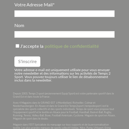
Votre Adresse Mail*
Nom
J'accepte la
politique de confidentialité
Votre adresse e-mail est uniquement utilisée pour vous envoyer
notre newsletter et des informations sur les activités de Temps 2
Sport. Vous pouvez toujours utiliser le lien de désabonnement
inclus dans la newsletter.
Depuis 2003, Temps 2 sport (anciennement Equip’Sport) est votre partenaire sportif dans le
Grand Est et dans toute la France .
Avec 4 Magasins dans le GRAND EST à Montbéliard, Richwiller, Colmar et
Niederhausbergen. En Alsace et dans le Grand Est Temps2sport ( tempsdesport ) est le
spécialiste des sports collectifs et des sports individuels. Temps de sport vous propose tout
l’équipement sportif et le textile en Alsace pour le Football, Handball, Basket-Ball, Rugby,
Running, Tennis, Volley-Ball, Boxe, Football Américain, Cyclisme. Magasin de sport en Alsace,
Magasin de sport dans le doubs.
Magasin dans l’EST Spécialiste du marquage sur tous supports et de la personnalisation
textile. Les plus grandes marques de sports collectif Adidas, Nike, Puma, Uhlsport, Erima,