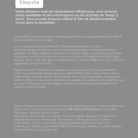
Votre adresse e-mail est uniquement utilisée pour vous envoyer
notre newsletter et des informations sur les activités de Temps 2
Sport. Vous pouvez toujours utiliser le lien de désabonnement
inclus dans la newsletter.
Depuis 2003, Temps 2 sport (anciennement Equip’Sport) est votre partenaire sportif dans le
Grand Est et dans toute la France .
Avec 4 Magasins dans le GRAND EST à Montbéliard, Richwiller, Colmar et
Niederhausbergen. En Alsace et dans le Grand Est Temps2sport ( tempsdesport ) est le
spécialiste des sports collectifs et des sports individuels. Temps de sport vous propose tout
l’équipement sportif et le textile en Alsace pour le Football, Handball, Basket-Ball, Rugby,
Running, Tennis, Volley-Ball, Boxe, Football Américain, Cyclisme. Magasin de sport en Alsace,
Magasin de sport dans le doubs.
Magasin dans l’EST Spécialiste du marquage sur tous supports et de la personnalisation
textile. Les plus grandes marques de sports collectif Adidas, Nike, Puma, Uhlsport, Erima,
Under Armour, Hummel, Mizuno, Asics, Babolat, Yonex. Objets publicitaires, récompenses
sportives. Nous vous proposons également une gamme de parapharmacie et protection pour
les sportifs. Retrouvez dans nos magasins des corners spécialisés pour les arbitres et les
gardiens de but de football.
Temps 2 Sport vous propose tout pour communiquer pour votre entreprise ou
association. Nous sommes le spécialiste
des objets publicitaires
et de la PLV
(Panneaux, bâches, Rollup, Flyer)
Vous êtes certainement à la recherche d’un magasin de sport à Mulhouse.
magasin de sport à Strasbourg. Ou encore un Shop de Sport à Colmar.
Chez Temps 2 Sport vous trouverez les grandes marques de sport en
Chaussures, Textiles, Sportswear (Nike, Puma, Adidas, Uhlsport, Under Armour
Hummel, Erima, Le Coq Sportif).