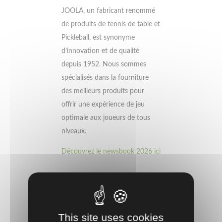
JOOLA, un fabricant renommé
de produits de tennis de table et
Pickleball, est synonyme
d’innovation et de qualité
depuis 1952. Nous sommes
spécialisés dans la fourniture
des meilleurs produits pour
offrir une expérience de jeu
optimale aux joueurs de tous
niveaux.
Découvrez le newsbook 2026 ici
This site uses cookies