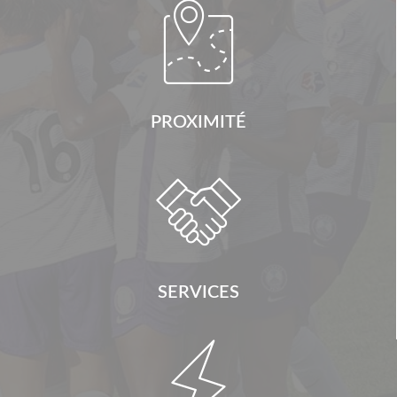

PROXIMITÉ

SERVICES
