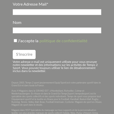
Votre Adresse Mail*
Nom
J'accepte la
politique de confidentialité
Votre adresse e-mail est uniquement utilisée pour vous envoyer
notre newsletter et des informations sur les activités de Temps 2
Sport. Vous pouvez toujours utiliser le lien de désabonnement
inclus dans la newsletter.
Depuis 2003, Temps 2 sport (anciennement Equip’Sport) est votre partenaire sportif dans le
Grand Est et dans toute la France .
Avec 4 Magasins dans le GRAND EST à Montbéliard, Richwiller, Colmar et
Niederhausbergen. En Alsace et dans le Grand Est Temps2sport ( tempsdesport ) est le
spécialiste des sports collectifs et des sports individuels. Temps de sport vous propose tout
l’équipement sportif et le textile en Alsace pour le Football, Handball, Basket-Ball, Rugby,
Running, Tennis, Volley-Ball, Boxe, Football Américain, Cyclisme. Magasin de sport en Alsace,
Magasin de sport dans le doubs.
Magasin dans l’EST Spécialiste du marquage sur tous supports et de la personnalisation
textile. Les plus grandes marques de sports collectif Adidas, Nike, Puma, Uhlsport, Erima,