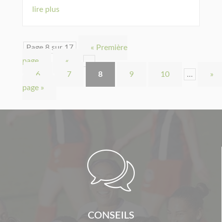
lire plus
Page 8 sur 17
« Première
page
«
…
6
7
8
9
10
…
»
page »

CONSEILS