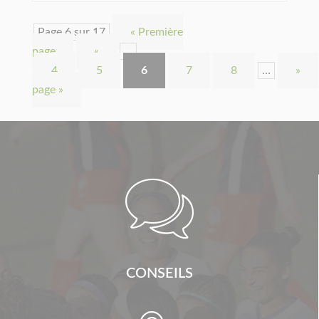
Page 6 sur 17
« Première
page
«
…
4
5
6
7
8
…
»
page »

CONSEILS