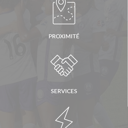

PROXIMITÉ

SERVICES
