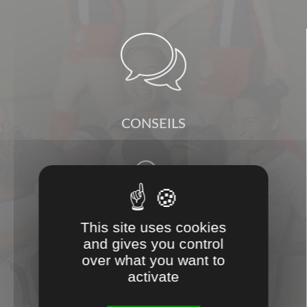

CONSEILS

This site uses cookies
and gives you control
PROXIMITÉ
over what you want to
activate