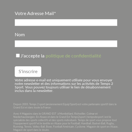
Votre Adresse Mail*
Nom
J'accepte la
politique de confidentialité
Votre adresse e-mail est uniquement utilisée pour vous envoyer
notre newsletter et des informations sur les activités de Temps 2
Sport. Vous pouvez toujours utiliser le lien de désabonnement
inclus dans la newsletter.
Depuis 2003, Temps 2 sport (anciennement Equip’Sport) est votre partenaire sportif dans le
Grand Est et dans toute la France .
Avec 4 Magasins dans le GRAND EST à Montbéliard, Richwiller, Colmar et
Niederhausbergen. En Alsace et dans le Grand Est Temps2sport ( tempsdesport ) est le
spécialiste des sports collectifs et des sports individuels. Temps de sport vous propose tout
l’équipement sportif et le textile en Alsace pour le Football, Handball, Basket-Ball, Rugby,
Running, Tennis, Volley-Ball, Boxe, Football Américain, Cyclisme. Magasin de sport en Alsace,
Magasin de sport dans le doubs.