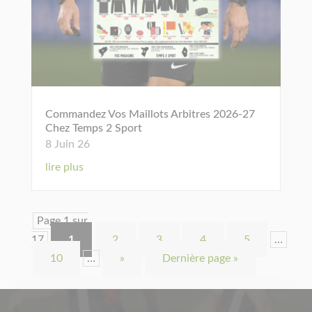
Commandez Vos Maillots Arbitres 2026-27
Chez Temps 2 Sport
8 Juin 26
lire plus
Page 1 sur
17
1
2
3
4
5
…
10
…
»
Dernière page »