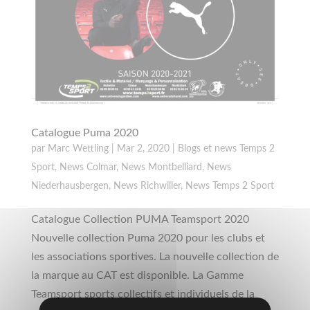
Catalogue Puma 2020
par
Marc Wettling
|
Mar 2, 2020
|
Blogs et news Temps 2
Sport
,
News Colmar
,
News Montbelliard
,
News
Niederhausbergen
,
News Richwiller
,
News Temps 2 Sport
Catalogue Collection PUMA Teamsport 2020
Nouvelle collection Puma 2020 pour les clubs et
les associations sportives. La nouvelle collection de
la marque au CAT est disponible. La Gamme
Teamsport sports collectifs et individuels de la