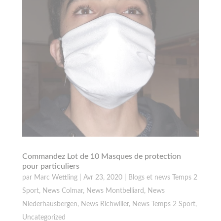
Commandez Lot de 10 Masques de protection
pour particuliers
par
Marc Wettling
|
Avr 23, 2020
|
Blogs et news Temps 2
Sport
,
News Colmar
,
News Montbelliard
,
News
Niederhausbergen
,
News Richwiller
,
News Temps 2 Sport
,
Uncategorized