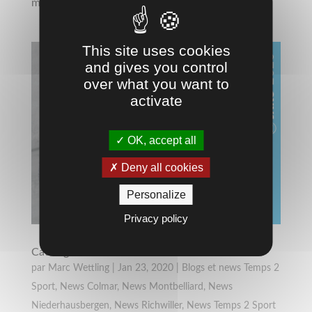
marque Puma est disponible à la...
This site uses cookies
and gives you control
over what you want to
activate
OK, accept all
Deny all cookies
Personalize
Privacy policy
Catalogue Jako 2020 est là
par
Marc Wettling
|
Jan 23, 2020
|
Blogs et news Temps 2
Sport
,
News Colmar
,
News Montbelliard
,
News
Niederhausbergen
,
News Richwiller
,
News Temps 2 Sport