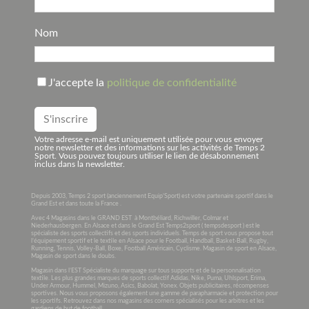
Nom
J'accepte la
politique de confidentialité
Votre adresse e-mail est uniquement utilisée pour vous envoyer
notre newsletter et des informations sur les activités de Temps 2
Sport. Vous pouvez toujours utiliser le lien de désabonnement
inclus dans la newsletter.
Depuis 2003, Temps 2 sport (anciennement Equip’Sport) est votre partenaire sportif dans le
Grand Est et dans toute la France .
Avec 4 Magasins dans le GRAND EST à Montbéliard, Richwiller, Colmar et
Niederhausbergen. En Alsace et dans le Grand Est Temps2sport ( tempsdesport ) est le
spécialiste des sports collectifs et des sports individuels. Temps de sport vous propose tout
l’équipement sportif et le textile en Alsace pour le Football, Handball, Basket-Ball, Rugby,
Running, Tennis, Volley-Ball, Boxe, Football Américain, Cyclisme. Magasin de sport en Alsace,
Magasin de sport dans le doubs.
Magasin dans l’EST Spécialiste du marquage sur tous supports et de la personnalisation
textile. Les plus grandes marques de sports collectif Adidas, Nike, Puma, Uhlsport, Erima,
Under Armour, Hummel, Mizuno, Asics, Babolat, Yonex. Objets publicitaires, récompenses
sportives. Nous vous proposons également une gamme de parapharmacie et protection pour
les sportifs. Retrouvez dans nos magasins des corners spécialisés pour les arbitres et les
gardiens de but de football.