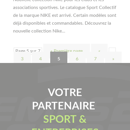
associations sportives. Le catalogue Sport Collectif
de la marque NIKE est arrivé. Certain modèles sont
déjà disponibles et commandables. Découvrez la
nouvelle collection Nike...
Page 5 sur 7
« Première page
«
…
3
4
5
6
7
»
VOTRE
PARTENAIRE
SPORT &