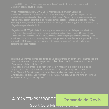
Depuis 2003, Temps 2 sport (anciennement Equip’Sport) est votre partenaire sportif dans le
Grand Est et dans toute la France .
Avec 4 Magasins dans le GRAND EST à Montbéliard, Richwiller, Colmar et
Niederhausbergen. En Alsace et dans le Grand Est Temps2sport ( tempsdesport ) est le
spécialiste des sports collectifs et des sports individuels. Temps de sport vous propose tout
l’équipement sportif et le textile en Alsace pour le Football, Handball, Basket-Ball, Rugby,
Running, Tennis, Volley-Ball, Boxe, Football Américain, Cyclisme. Magasin de sport en Alsace,
Magasin de sport dans le doubs.
Magasin dans l’EST Spécialiste du marquage sur tous supports et de la personnalisation
textile. Les plus grandes marques de sports collectif Adidas, Nike, Puma, Uhlsport, Erima,
Under Armour, Hummel, Mizuno, Asics, Babolat, Yonex. Objets publicitaires, récompenses
sportives. Nous vous proposons également une gamme de parapharmacie et protection pour
les sportifs. Retrouvez dans nos magasins des corners spécialisés pour les arbitres et les
gardiens de but de football.
Temps 2 Sport vous propose tout pour communiquer pour votre entreprise ou
association. Nous sommes le spécialiste
des objets publicitaires
et de la PLV
(Panneaux, bâches, Rollup, Flyer)
Vous êtes certainement à la recherche d’un magasin de sport à Mulhouse.
magasin de sport à Strasbourg. Ou encore un Shop de Sport à Colmar.
Chez Temps 2 Sport vous trouverez les grandes marques de sport en
Chaussures, Textiles, Sportswear (Nike, Puma, Adidas, Uhlsport, Under Armour
Hummel, Erima, Le Coq Sportif).
© 2026.
TEMPS2SPORT.FR. Tous droits réservés à
Demande de Devis
Sport Co & Marquage SARL
.