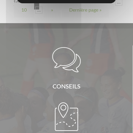
16
1
2
3
4
5
…
10
…
»
Dernière page »

CONSEILS
