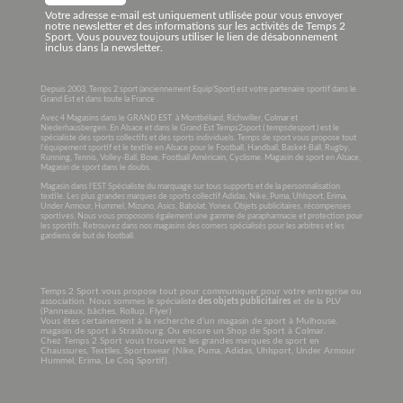
Votre adresse e-mail est uniquement utilisée pour vous envoyer
notre newsletter et des informations sur les activités de Temps 2
Sport. Vous pouvez toujours utiliser le lien de désabonnement
inclus dans la newsletter.
Depuis 2003, Temps 2 sport (anciennement Equip’Sport) est votre partenaire sportif dans le
Grand Est et dans toute la France .
Avec 4 Magasins dans le GRAND EST à Montbéliard, Richwiller, Colmar et
Niederhausbergen. En Alsace et dans le Grand Est Temps2sport ( tempsdesport ) est le
spécialiste des sports collectifs et des sports individuels. Temps de sport vous propose tout
l’équipement sportif et le textile en Alsace pour le Football, Handball, Basket-Ball, Rugby,
Running, Tennis, Volley-Ball, Boxe, Football Américain, Cyclisme. Magasin de sport en Alsace,
Magasin de sport dans le doubs.
Magasin dans l’EST Spécialiste du marquage sur tous supports et de la personnalisation
textile. Les plus grandes marques de sports collectif Adidas, Nike, Puma, Uhlsport, Erima,
Under Armour, Hummel, Mizuno, Asics, Babolat, Yonex. Objets publicitaires, récompenses
sportives. Nous vous proposons également une gamme de parapharmacie et protection pour
les sportifs. Retrouvez dans nos magasins des corners spécialisés pour les arbitres et les
gardiens de but de football.
Temps 2 Sport vous propose tout pour communiquer pour votre entreprise ou
association. Nous sommes le spécialiste
des objets publicitaires
et de la PLV
(Panneaux, bâches, Rollup, Flyer)
Vous êtes certainement à la recherche d’un magasin de sport à Mulhouse.
magasin de sport à Strasbourg. Ou encore un Shop de Sport à Colmar.
Chez Temps 2 Sport vous trouverez les grandes marques de sport en
Chaussures, Textiles, Sportswear (Nike, Puma, Adidas, Uhlsport, Under Armour
Hummel, Erima, Le Coq Sportif).