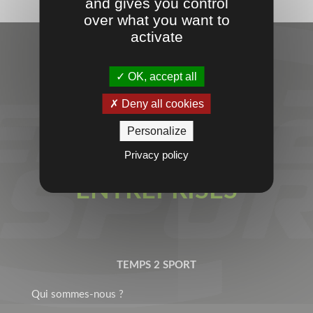
and gives you control
over what you want to
activate
OK, accept all
VOTRE
Deny all cookies
PARTENAIRE
Personalize
SPORT &
Privacy policy
ENTREPRISES
TEMPS 2 SPORT
Qui sommes-nous ?