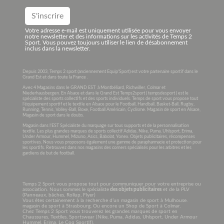
Votre adresse e-mail est uniquement utilisée pour vous envoyer
notre newsletter et des informations sur les activités de Temps 2
Sport. Vous pouvez toujours utiliser le lien de désabonnement
inclus dans la newsletter.
Depuis 2003, Temps 2 sport (anciennement Equip’Sport) est votre partenaire sportif dans le
Grand Est et dans toute la France .
Avec 4 Magasins dans le GRAND EST à Montbéliard, Richwiller, Colmar et
Niederhausbergen. En Alsace et dans le Grand Est Temps2sport ( tempsdesport ) est le
spécialiste des sports collectifs et des sports individuels. Temps de sport vous propose tout
l’équipement sportif et le textile en Alsace pour le Football, Handball, Basket-Ball, Rugby,
Running, Tennis, Volley-Ball, Boxe, Football Américain, Cyclisme. Magasin de sport en Alsace,
Magasin de sport dans le doubs.
Magasin dans l’EST Spécialiste du marquage sur tous supports et de la personnalisation
textile. Les plus grandes marques de sports collectif Adidas, Nike, Puma, Uhlsport, Erima,
Under Armour, Hummel, Mizuno, Asics, Babolat, Yonex. Objets publicitaires, récompenses
sportives. Nous vous proposons également une gamme de parapharmacie et protection pour
les sportifs. Retrouvez dans nos magasins des corners spécialisés pour les arbitres et les
gardiens de but de football.
Temps 2 Sport vous propose tout pour communiquer pour votre entreprise ou
association. Nous sommes le spécialiste
des objets publicitaires
et de la PLV
(Panneaux, bâches, Rollup, Flyer)
Vous êtes certainement à la recherche d’un magasin de sport à Mulhouse.
magasin de sport à Strasbourg. Ou encore un Shop de Sport à Colmar.
Chez Temps 2 Sport vous trouverez les grandes marques de sport en
Chaussures, Textiles, Sportswear (Nike, Puma, Adidas, Uhlsport, Under Armour
Hummel, Erima, Le Coq Sportif).