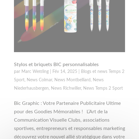
Stylos et briquets BIC personnalisables
par
Marc Wettling
|
Fév 14, 2025
|
Blogs et news Temps 2
Sport
,
News Colmar
,
News Montbelliard
,
News
Niederhausbergen
,
News Richwiller
,
News Temps 2 Sport
Bic Graphic : Votre Partenaire Publicitaire Ultime
pour des Goodies Mémorables ! L’Art de la
Communication Visuelle Clubs, associations
sportives, entrepreneurs et responsables marketing
découvrez votre nouvel allié stratégique dans votre