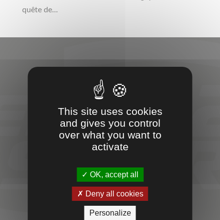
quête de...
VOTRE
PARTENAIRE
This site uses cookies
and gives you control
SPORT &
over what you want to
activate
ENTREPRISES
OK, accept all
Deny all cookies
TEMPS 2 SPORT
Personalize