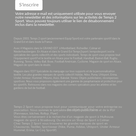
Votre adresse e-mail est uniquement utilisée pour vous envoyer
notre newsletter et des informations sur les activités de Temps 2
Sport. Vous pouvez toujours utiliser le lien de désabonnement
inclus dans la newsletter.
Depuis 2003, Temps 2 sport (anciennement Equip’Sport) est votre partenaire sportif dans le
Grand Est et dans toute la France .
Avec 4 Magasins dans le GRAND EST à Montbéliard, Richwiller, Colmar et
Niederhausbergen. En Alsace et dans le Grand Est Temps2sport ( tempsdesport ) est le
spécialiste des sports collectifs et des sports individuels. Temps de sport vous propose tout
l’équipement sportif et le textile en Alsace pour le Football, Handball, Basket-Ball, Rugby,
Running, Tennis, Volley-Ball, Boxe, Football Américain, Cyclisme. Magasin de sport en Alsace,
Magasin de sport dans le doubs.
Magasin dans l’EST Spécialiste du marquage sur tous supports et de la personnalisation
textile. Les plus grandes marques de sports collectif Adidas, Nike, Puma, Uhlsport, Erima,
Under Armour, Hummel, Mizuno, Asics, Babolat, Yonex. Objets publicitaires, récompenses
sportives. Nous vous proposons également une gamme de parapharmacie et protection pour
les sportifs. Retrouvez dans nos magasins des corners spécialisés pour les arbitres et les
gardiens de but de football.
Temps 2 Sport vous propose tout pour communiquer pour votre entreprise ou
association. Nous sommes le spécialiste
des objets publicitaires
et de la PLV
(Panneaux, bâches, Rollup, Flyer)
Vous êtes certainement à la recherche d’un magasin de sport à Mulhouse.
magasin de sport à Strasbourg. Ou encore un Shop de Sport à Colmar.
Chez Temps 2 Sport vous trouverez les grandes marques de sport en
Chaussures, Textiles, Sportswear (Nike, Puma, Adidas, Uhlsport, Under Armour
Hummel, Erima, Le Coq Sportif).