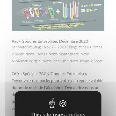
Pack Goodies Entreprises Décembre 2020
par
Marc Wettling
|
Nov 25, 2020
|
Blogs et news Temps
2 Sport
,
News Colmar
,
News Montbelliard
,
News
Niederhausbergen
,
News Richwiller
,
News Temps 2 Sport
Offre Spéciale PACK Goodies Entreprises
Découvrez nos packs pour votre entreprise valable
durant le mois de Décembre. Demandez nous un
devis Vous souhaitez plus d’information sur ces
packs entreprises. Ou, vous souhaitez composer
vous même un pack. Demandez nous...
This site uses cookies