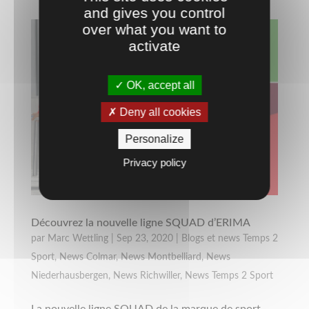
and gives you control
over what you want to
activate
OK, accept all
Deny all cookies
Personalize
Privacy policy
Découvrez la nouvelle ligne SQUAD d’ERIMA
par
Marc Wettling
|
Sep 23, 2020
|
Blogs et news Temps 2
Sport
,
News Colmar
,
News Montbelliard
,
News
Niederhausbergen
,
News Richwiller
,
News Temps 2 Sport