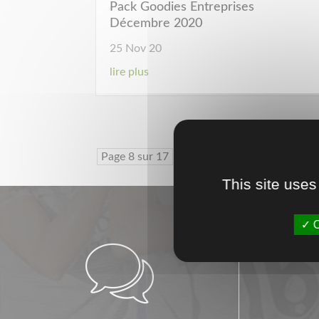
Pack Goodies Entreprises
Décembre 2020
25 Nov 20
lire plus
Page 8 sur 17
« Première page
«
This site uses
O
