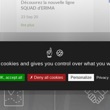
Découvrez la nouvelle ligne
SQUAD d’ERIMA
23 Sep 20
lire plus
…
6
7
8
9
10
…
»
 cookies and gives you control over what you w
K, accept all
Deny all cookies
Personalize
Privacy 

