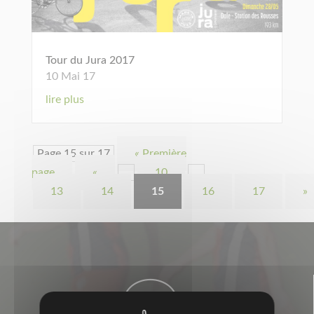
Tour du Jura 2017
10 Mai 17
lire plus
Page 15 sur 17
« Première
page
«
…
10
…
13
14
15
16
17
»
