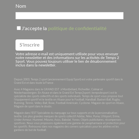
Nom
J'accepte la
politique de confidentialité
Votre adresse e-mail est uniquement utilisée pour vous envoyer
notre newsletter et des informations sur les activités de Temps 2
Sport. Vous pouvez toujours utiliser le lien de désabonnement
inclus dans la newsletter.
Depuis 2003, Temps 2 sport (anciennement Equip’Sport) est votre partenaire sportif dans le
Grand Est et dans toute la France .
Avec 4 Magasins dans le GRAND EST à Montbéliard, Richwiller, Colmar et
Niederhausbergen. En Alsace et dans le Grand Est Temps2sport ( tempsdesport ) est le
spécialiste des sports collectifs et des sports individuels. Temps de sport vous propose tout
l’équipement sportif et le textile en Alsace pour le Football, Handball, Basket-Ball, Rugby,
Running, Tennis, Volley-Ball, Boxe, Football Américain, Cyclisme. Magasin de sport en Alsace,
Magasin de sport dans le doubs.
Magasin dans l’EST Spécialiste du marquage sur tous supports et de la personnalisation
textile. Les plus grandes marques de sports collectif Adidas, Nike, Puma, Uhlsport, Erima,
Under Armour, Hummel, Mizuno, Asics, Babolat, Yonex. Objets publicitaires, récompenses
sportives. Nous vous proposons également une gamme de parapharmacie et protection pour
les sportifs. Retrouvez dans nos magasins des corners spécialisés pour les arbitres et les
gardiens de but de football.