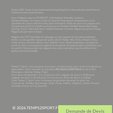
Depuis 2003, Temps 2 sport (anciennement Equip’Sport) est votre partenaire sportif dans le
Grand Est et dans toute la France .
Avec 4 Magasins dans le GRAND EST à Montbéliard, Richwiller, Colmar et
Niederhausbergen. En Alsace et dans le Grand Est Temps2sport ( tempsdesport ) est le
spécialiste des sports collectifs et des sports individuels. Temps de sport vous propose tout
l’équipement sportif et le textile en Alsace pour le Football, Handball, Basket-Ball, Rugby,
Running, Tennis, Volley-Ball, Boxe, Football Américain, Cyclisme. Magasin de sport en Alsace,
Magasin de sport dans le doubs.
Magasin dans l’EST Spécialiste du marquage sur tous supports et de la personnalisation
textile. Les plus grandes marques de sports collectif Adidas, Nike, Puma, Uhlsport, Erima,
Under Armour, Hummel, Mizuno, Asics, Babolat, Yonex. Objets publicitaires, récompenses
sportives. Nous vous proposons également une gamme de parapharmacie et protection pour
les sportifs. Retrouvez dans nos magasins des corners spécialisés pour les arbitres et les
gardiens de but de football.
Temps 2 Sport vous propose tout pour communiquer pour votre entreprise ou
association. Nous sommes le spécialiste
des objets publicitaires
et de la PLV
(Panneaux, bâches, Rollup, Flyer)
Vous êtes certainement à la recherche d’un magasin de sport à Mulhouse.
magasin de sport à Strasbourg. Ou encore un Shop de Sport à Colmar.
Chez Temps 2 Sport vous trouverez les grandes marques de sport en
Chaussures, Textiles, Sportswear (Nike, Puma, Adidas, Uhlsport, Under Armour
Hummel, Erima, Le Coq Sportif).
© 2026.
TEMPS2SPORT.FR. Tous droits réservés à
Demande de Devis