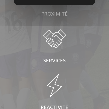
PROXIMITÉ

SERVICES

RÉACTIVITÉ