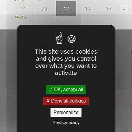
page
«
…
10
11
12
13
14
…
page »
This site uses cookies

and gives you control
over what you want to
activate
OK, accept all
CONSEILS
Deny all cookies

Personalize
Privacy policy