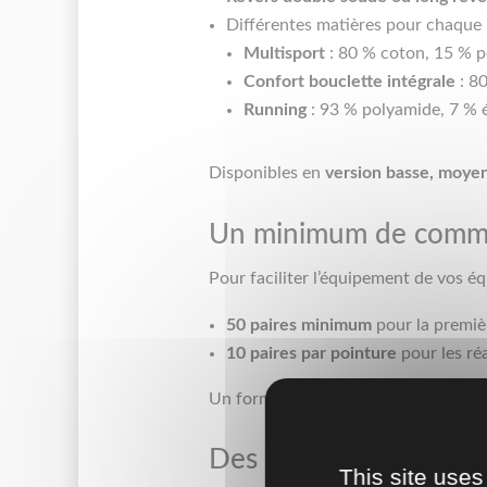
Différentes matières pour chaque 
Multisport
: 80 % coton, 15 % p
Confort bouclette intégrale
: 8
Running
: 93 % polyamide, 7 % 
Disponibles en
version basse, moye
Un minimum de comma
Pour faciliter l’équipement de vos éq
50 paires minimum
pour la premi
10 paires par pointure
pour les ré
Un format idéal pour clubs sportifs,
Des prix compétitifs d
This site uses