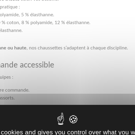
pratique :
olyamide, 5 % élasthanne.
0 % coton, 8 % polyamide, 12 % élasthanne.
élasthanne.
nne ou haute
, nos chaussettes s’adaptent à chaque discipline.
nde accessible
uipes :
ère commande.
assorts.
 entreprises et organisateurs d’événements.
ès 7,90 € TTC la paire
 cookies and gives you control over what you w