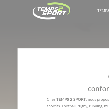
TEMPS
confor
Chez
TEMPS 2 SPORT
, nous propo
sportifs. Football, rugby, running, m