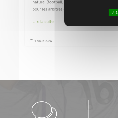
naturel (football, rugbyVisibilité maximale
pour les arbitres et...
O
Lire la suite

4 Août 2026
