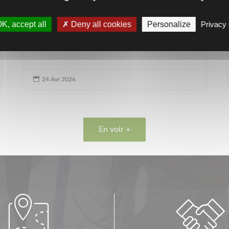
K, accept all
Deny all cookies
Personalize
Privacy 

24 Avr 2026
En voir +

