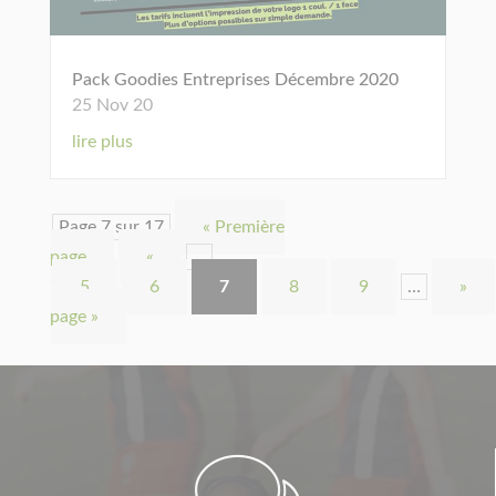
Pack Goodies Entreprises Décembre 2020
25 Nov 20
lire plus
Page 7 sur 17
« Première
page
«
…
5
6
7
8
9
…
»
page »