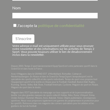
Nom
J'accepte la
politique de confidentialité
Votre adresse e-mail est uniquement utilisée pour vous envoyer
notre newsletter et des informations sur les activités de Temps 2
Sport. Vous pouvez toujours utiliser le lien de désabonnement
inclus dans la newsletter.
Depuis 2003, Temps 2 sport (anciennement Equip’Sport) est votre partenaire sportif dans le
Grand Est et dans toute la France .
Avec 4 Magasins dans le GRAND EST à Montbéliard, Richwiller, Colmar et
Niederhausbergen. En Alsace et dans le Grand Est Temps2sport ( tempsdesport ) est le
spécialiste des sports collectifs et des sports individuels. Temps de sport vous propose tout
l’équipement sportif et le textile en Alsace pour le Football, Handball, Basket-Ball, Rugby,
Running, Tennis, Volley-Ball, Boxe, Football Américain, Cyclisme. Magasin de sport en Alsace,
Magasin de sport dans le doubs.
Magasin dans l’EST Spécialiste du marquage sur tous supports et de la personnalisation
textile. Les plus grandes marques de sports collectif Adidas, Nike, Puma, Uhlsport, Erima,
Under Armour, Hummel, Mizuno, Asics, Babolat, Yonex. Objets publicitaires, récompenses
sportives. Nous vous proposons également une gamme de parapharmacie et protection pour
les sportifs. Retrouvez dans nos magasins des corners spécialisés pour les arbitres et les
gardiens de but de football.