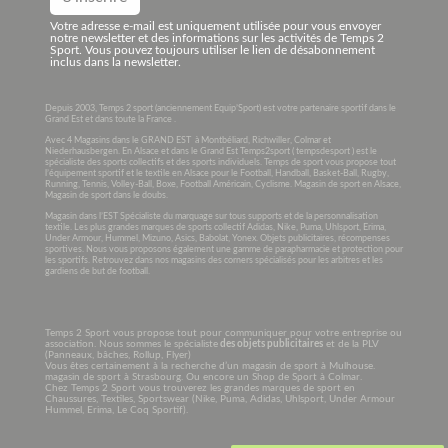
Votre adresse e-mail est uniquement utilisée pour vous envoyer
notre newsletter et des informations sur les activités de Temps 2
Sport. Vous pouvez toujours utiliser le lien de désabonnement
inclus dans la newsletter.
Depuis 2003, Temps 2 sport (anciennement Equip’Sport) est votre partenaire sportif dans le
Grand Est et dans toute la France .
Avec 4 Magasins dans le GRAND EST à Montbéliard, Richwiller, Colmar et
Niederhausbergen. En Alsace et dans le Grand Est Temps2sport ( tempsdesport ) est le
spécialiste des sports collectifs et des sports individuels. Temps de sport vous propose tout
l’équipement sportif et le textile en Alsace pour le Football, Handball, Basket-Ball, Rugby,
Running, Tennis, Volley-Ball, Boxe, Football Américain, Cyclisme. Magasin de sport en Alsace,
Magasin de sport dans le doubs.
Magasin dans l’EST Spécialiste du marquage sur tous supports et de la personnalisation
textile. Les plus grandes marques de sports collectif Adidas, Nike, Puma, Uhlsport, Erima,
Under Armour, Hummel, Mizuno, Asics, Babolat, Yonex. Objets publicitaires, récompenses
sportives. Nous vous proposons également une gamme de parapharmacie et protection pour
les sportifs. Retrouvez dans nos magasins des corners spécialisés pour les arbitres et les
gardiens de but de football.
Temps 2 Sport vous propose tout pour communiquer pour votre entreprise ou
association. Nous sommes le spécialiste
des objets publicitaires
et de la PLV
(Panneaux, bâches, Rollup, Flyer)
Vous êtes certainement à la recherche d’un magasin de sport à Mulhouse.
magasin de sport à Strasbourg. Ou encore un Shop de Sport à Colmar.
Chez Temps 2 Sport vous trouverez les grandes marques de sport en
Chaussures, Textiles, Sportswear (Nike, Puma, Adidas, Uhlsport, Under Armour
Hummel, Erima, Le Coq Sportif).