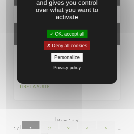
and gives you control
over what you want to
activate
OK, accept all
Deny all cookies
Peinture Traçage Terrain de Sport E-
Personalize
SPORT TRACE 15kg | Offre Temps 2
Privacy policy
Sport
LIRE LA SUITE
Page 1 sur
17
1
2
3
4
5
…