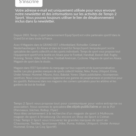
Votre adresse e-mail est uniquement utilisée pour vous envoyer
notre newsletter et des informations sur les activités de Temps 2
Sport. Vous pouvez toujours utiliser le lien de désabonnement
inclus dans la newsletter.
Depuis 2003, Temps 2 sport (anciennement Equip’Sport) est votre partenaire sportif dans le
Grand Est et dans toute la France .
Avec 4 Magasins dans le GRAND EST à Montbéliard, Richwiller, Colmar et
Niederhausbergen. En Alsace et dans le Grand Est Temps2sport ( tempsdesport ) est le
spécialiste des sports collectifs et des sports individuels. Temps de sport vous propose tout
l’équipement sportif et le textile en Alsace pour le Football, Handball, Basket-Ball, Rugby,
Running, Tennis, Volley-Ball, Boxe, Football Américain, Cyclisme. Magasin de sport en Alsace,
Magasin de sport dans le doubs.
Magasin dans l’EST Spécialiste du marquage sur tous supports et de la personnalisation
textile. Les plus grandes marques de sports collectif Adidas, Nike, Puma, Uhlsport, Erima,
Under Armour, Hummel, Mizuno, Asics, Babolat, Yonex. Objets publicitaires, récompenses
sportives. Nous vous proposons également une gamme de parapharmacie et protection pour
les sportifs. Retrouvez dans nos magasins des corners spécialisés pour les arbitres et les
gardiens de but de football.
Temps 2 Sport vous propose tout pour communiquer pour votre entreprise ou
association. Nous sommes le spécialiste
des objets publicitaires
et de la PLV
(Panneaux, bâches, Rollup, Flyer)
Vous êtes certainement à la recherche d’un magasin de sport à Mulhouse.
magasin de sport à Strasbourg. Ou encore un Shop de Sport à Colmar.
Chez Temps 2 Sport vous trouverez les grandes marques de sport en
Chaussures, Textiles, Sportswear (Nike, Puma, Adidas, Uhlsport, Under Armour
Hummel, Erima, Le Coq Sportif).