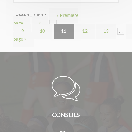
Page 11 sur 17
« Première
page
«
…
9
10
11
12
13
…
page »

CONSEILS