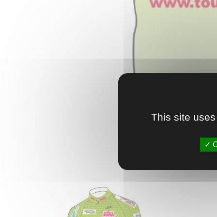
This site uses
O