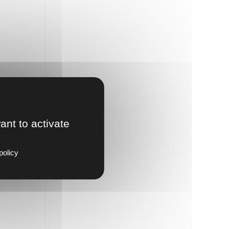
ant to activate
policy