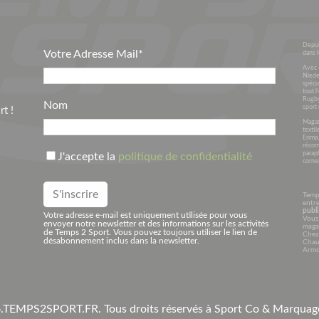
Depui
Votre Adresse Mail*
dans l
Avec 
Niede
spécia
tout l
Rugby
Nom
sport 
t !
Magasi
textil
Erima
récom
parap
J'accepte la
politique de confidentialité
corner
Temp
entre
publi
Votre adresse e-mail est uniquement utilisée pour vous
Vous 
envoyer notre newsletter et des informations sur les activités
maga
de Temps 2 Sport. Vous pouvez toujours utiliser le lien de
Chez
désabonnement inclus dans la newsletter.
Chaus
Armo
.
TEMPS2SPORT.FR. Tous droits réservés à Sport Co & Marqua