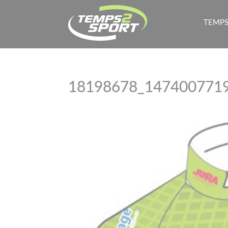
TEMPS
18198678_147400771