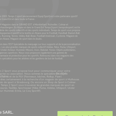
s 2003, Temps 2 sport (anciennement Equip’Sport) est votre partenaire sportif
e Grand Est et dans toute la France .
4 Magasins dans le GRAND EST à Montbéliard, Richwiller, Colmar et
rhausbergen. En Alsace et dans le Grand Est Temps2sport ( tempsdesport ) est le
liste des sports collectifs et des sports individuels. Temps de sport vous propose
’équipement sportif et le textile en Alsace pour le Football, Handball, Basket-Ball,
, Running, Tennis, Volley-Ball, Boxe, Football Américain, Cyclisme. Magasin de
en Alsace, Magasin de sport dans le doubs.
n dans l’EST Spécialiste du marquage sur tous supports et de la personnalisation
e. Les plus grandes marques de sports collectif Adidas, Nike, Puma, Uhlsport,
, Under Armour, Hummel, Mizuno, Asics, Babolat, Yonex. Objets publicitaires,
penses sportives. Nous vous proposons également une gamme de
harmacie et protection pour les sportifs. Retrouvez dans nos magasins des
s spécialisés pour les arbitres et les gardiens de but de football.
s 2 Sport vous propose tout pour communiquer pour votre
prise ou association. Nous sommes le spécialiste
des objets
citaires
et de la PLV (Panneaux, bâches, Rollup, Flyer)
êtes certainement à la recherche d’un magasin de sport à Mulhouse.
sin de sport à Strasbourg. Ou encore un Shop de Sport à Colmar.
 Temps 2 Sport vous trouverez les grandes marques de sport en
sures, Textiles, Sportswear (Nike, Puma, Adidas, Uhlsport, Under
ur Hummel, Erima, Le Coq Sportif).
ge SARL
.