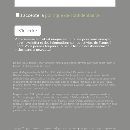
J'accepte la
politique de confidentialité
Votre adresse e-mail est uniquement utilisée pour vous envoyer
notre newsletter et des informations sur les activités de Temps 2
Sport. Vous pouvez toujours utiliser le lien de désabonnement
inclus dans la newsletter.
Depuis 2003, Temps 2 sport (anciennement Equip’Sport) est votre partenaire sportif dans le
Grand Est et dans toute la France .
Avec 4 Magasins dans le GRAND EST à Montbéliard, Richwiller, Colmar et
Niederhausbergen. En Alsace et dans le Grand Est Temps2sport ( tempsdesport ) est le
spécialiste des sports collectifs et des sports individuels. Temps de sport vous propose tout
l’équipement sportif et le textile en Alsace pour le Football, Handball, Basket-Ball, Rugby,
Running, Tennis, Volley-Ball, Boxe, Football Américain, Cyclisme. Magasin de sport en Alsace,
Magasin de sport dans le doubs.
Magasin dans l’EST Spécialiste du marquage sur tous supports et de la personnalisation
textile. Les plus grandes marques de sports collectif Adidas, Nike, Puma, Uhlsport, Erima,
Under Armour, Hummel, Mizuno, Asics, Babolat, Yonex. Objets publicitaires, récompenses
sportives. Nous vous proposons également une gamme de parapharmacie et protection pour
les sportifs. Retrouvez dans nos magasins des corners spécialisés pour les arbitres et les
gardiens de but de football.
Temps 2 Sport vous propose tout pour communiquer pour votre entreprise ou