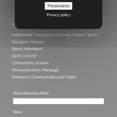
Personalize
TEMPS 2 SPORT
Privacy policy
Qui sommes-nous ?
Indépendant ? Rejoignez le Réseau Temps 2 Sport !
Rejoignez l’équipe !
Sports Individuels
Sport Collectif
Collectivités, Scolaire
Personnalisation, Marquage
Entreprise, Communication par l’objet
Votre Adresse Mail*
Nom