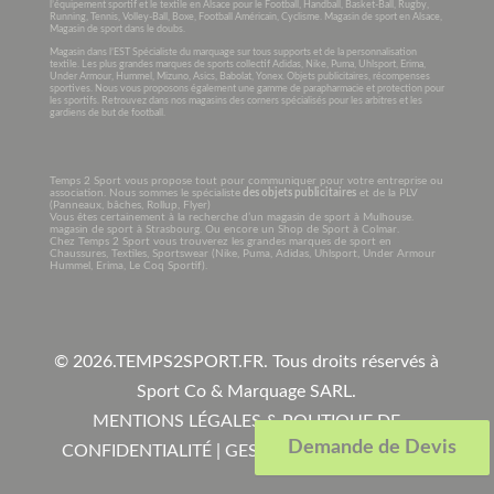
l’équipement sportif et le textile en Alsace pour le Football, Handball, Basket-Ball, Rugby,
Running, Tennis, Volley-Ball, Boxe, Football Américain, Cyclisme. Magasin de sport en Alsace,
Magasin de sport dans le doubs.
Magasin dans l’EST Spécialiste du marquage sur tous supports et de la personnalisation
textile. Les plus grandes marques de sports collectif Adidas, Nike, Puma, Uhlsport, Erima,
Under Armour, Hummel, Mizuno, Asics, Babolat, Yonex. Objets publicitaires, récompenses
sportives. Nous vous proposons également une gamme de parapharmacie et protection pour
les sportifs. Retrouvez dans nos magasins des corners spécialisés pour les arbitres et les
gardiens de but de football.
Temps 2 Sport vous propose tout pour communiquer pour votre entreprise ou
association. Nous sommes le spécialiste
des objets publicitaires
et de la PLV
(Panneaux, bâches, Rollup, Flyer)
Vous êtes certainement à la recherche d’un magasin de sport à Mulhouse.
magasin de sport à Strasbourg. Ou encore un Shop de Sport à Colmar.
Chez Temps 2 Sport vous trouverez les grandes marques de sport en
Chaussures, Textiles, Sportswear (Nike, Puma, Adidas, Uhlsport, Under Armour
Hummel, Erima, Le Coq Sportif).
© 2026.
TEMPS2SPORT.FR. Tous droits réservés à
Sport Co & Marquage SARL
.
MENTIONS LÉGALES & POLITIQUE DE
Demande de Devis
CONFIDENTIALITÉ
|
GESTION COOKIES
|
CGV