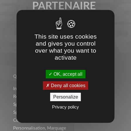
PARTENAIRE
SPORT &
ENTREPRISES
This site uses cookies
and gives you control
over what you want to
activate
TEMPS 2 SPORT
OK, accept all
Qui sommes-nous ?
Deny all cookies
Indépendant ? Rejoignez le Réseau Temps 2 Sport !
Personalize
Rejoignez l’équipe !
Sports Individuels
Privacy policy
Sport Collectif
Collectivités, Scolaire
Personnalisation, Marquage