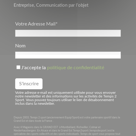
Entreprise, Communication par l’objet
Votre Adresse Mail*
Nom
J'accepte la
politique de confidentialité
Votre adresse e-mail est uniquement utilisée pour vous envoyer
notre newsletter et des informations sur les activités de Temps 2
Sport. Vous pouvez toujours utiliser le lien de désabonnement
inclus dans la newsletter.
Depuis 2003, Temps 2 sport (anciennement Equip’Sport) est votre partenaire sportif dans le
Grand Est et dans toute la France .
Avec 4 Magasins dans le GRAND EST à Montbéliard, Richwiller, Colmar et
Niederhausbergen. En Alsace et dans le Grand Est Temps2sport ( tempsdesport ) est le
spécialiste des sports collectifs et des sports individuels. Temps de sport vous propose tout