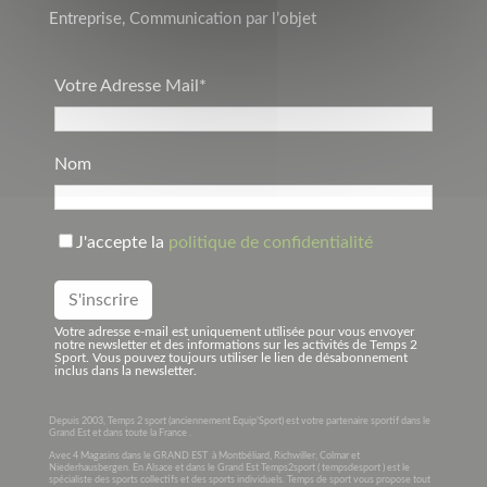
Entreprise, Communication par l’objet
Votre Adresse Mail*
Nom
J'accepte la
politique de confidentialité
Votre adresse e-mail est uniquement utilisée pour vous envoyer
notre newsletter et des informations sur les activités de Temps 2
Sport. Vous pouvez toujours utiliser le lien de désabonnement
inclus dans la newsletter.
Depuis 2003, Temps 2 sport (anciennement Equip’Sport) est votre partenaire sportif dans le
Grand Est et dans toute la France .
Avec 4 Magasins dans le GRAND EST à Montbéliard, Richwiller, Colmar et
Niederhausbergen. En Alsace et dans le Grand Est Temps2sport ( tempsdesport ) est le
spécialiste des sports collectifs et des sports individuels. Temps de sport vous propose tout