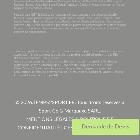
l’équipement sportif et le textile en Alsace pour le Football, Handball, Basket-Ball, Rugby,
Running, Tennis, Volley-Ball, Boxe, Football Américain, Cyclisme. Magasin de sport en Alsace,
Magasin de sport dans le doubs.
Magasin dans l’EST Spécialiste du marquage sur tous supports et de la personnalisation
textile. Les plus grandes marques de sports collectif Adidas, Nike, Puma, Uhlsport, Erima,
Under Armour, Hummel, Mizuno, Asics, Babolat, Yonex. Objets publicitaires, récompenses
sportives. Nous vous proposons également une gamme de parapharmacie et protection pour
les sportifs. Retrouvez dans nos magasins des corners spécialisés pour les arbitres et les
gardiens de but de football.
Temps 2 Sport vous propose tout pour communiquer pour votre entreprise ou
association. Nous sommes le spécialiste
des objets publicitaires
et de la PLV
(Panneaux, bâches, Rollup, Flyer)
Vous êtes certainement à la recherche d’un magasin de sport à Mulhouse.
magasin de sport à Strasbourg. Ou encore un Shop de Sport à Colmar.
Chez Temps 2 Sport vous trouverez les grandes marques de sport en
Chaussures, Textiles, Sportswear (Nike, Puma, Adidas, Uhlsport, Under Armour
Hummel, Erima, Le Coq Sportif).
© 2026.
TEMPS2SPORT.FR. Tous droits réservés à
Sport Co & Marquage SARL
.
MENTIONS LÉGALES & POLITIQUE DE
Demande de Devis
CONFIDENTIALITÉ
|
GESTION COOKIES
|
CGV