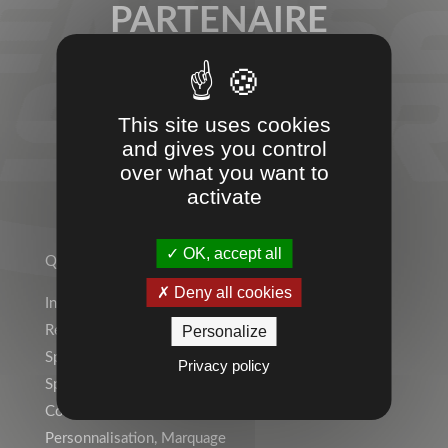
PARTENAIRE
SPORT &
ENTREPRISES
This site uses cookies
and gives you control
over what you want to
activate
TEMPS 2 SPORT
OK, accept all
Qui sommes-nous ?
Deny all cookies
Indépendant ? Rejoignez le Réseau Temps 2 Sport !
Personalize
Rejoignez l’équipe !
Sports Individuels
Privacy policy
Sport Collectif
Collectivités, Scolaire
Personnalisation, Marquage