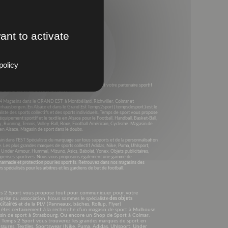
ant to activate
policy
s 2003, Temps 2 sport (anciennement Equip’Sport) est votre partenaire sportif
e Grand Est et dans toute la France .
4 Magasins dans le GRAND EST à Montbéliard, Richwiller, Colmar et
rhausbergen. En Alsace et dans le Grand Est Temps2sport ( tempsdesport ) est le
liste des sports collectifs et des sports individuels. Temps de sport vous propose
’équipement sportif et le textile en Alsace pour le Football, Handball, Basket-Ball,
, Running, Tennis, Volley-Ball, Boxe, Football Américain, Cyclisme. Magasin de
en Alsace, Magasin de sport dans le doubs.
n dans l’EST Spécialiste du marquage sur tous supports et de la personnalisation
e. Les plus grandes marques de sports collectif Adidas, Nike, Puma, Uhlsport,
, Under Armour, Hummel, Mizuno, Asics, Babolat, Yonex. Objets publicitaires,
penses sportives. Nous vous proposons également une gamme de
harmacie et protection pour les sportifs. Retrouvez dans nos magasins des
s spécialisés pour les arbitres et les gardiens de but de football.
s 2 Sport vous propose tout pour communiquer pour votre
prise ou association. Nous sommes le spécialiste
des objets
citaires
et de la PLV (Panneaux, bâches, Rollup, Flyer)
êtes certainement à la recherche d’un magasin de sport à Mulhouse.
sin de sport à Strasbourg. Ou encore un Shop de Sport à Colmar.
 Temps 2 Sport vous trouverez les grandes marques de sport en
sures, Textiles, Sportswear (Nike, Puma, Adidas, Uhlsport, Under