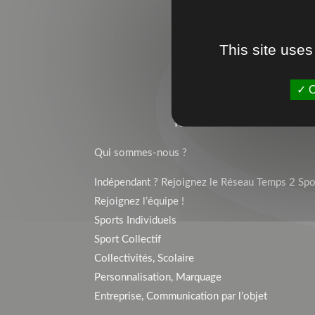
This site uses
O
TEMPS 2 SPORT
Qui sommes-nous ?
Indépendant ? Rejoignez le Réseau Temps 2 Spor
Rejoignez l’équipe !
Sports Individuels
Sport Collectif
Collectivités, Scolaire
Personnalisation, Marquage
Entreprise, Communication par l’objet