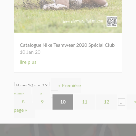
Catalogue Nike Teamwear 2020 Spécial Club
10 Jan 20
lire plus
Page 10 sur 13
« Première
page
«
…
8
9
10
11
12
…
page »