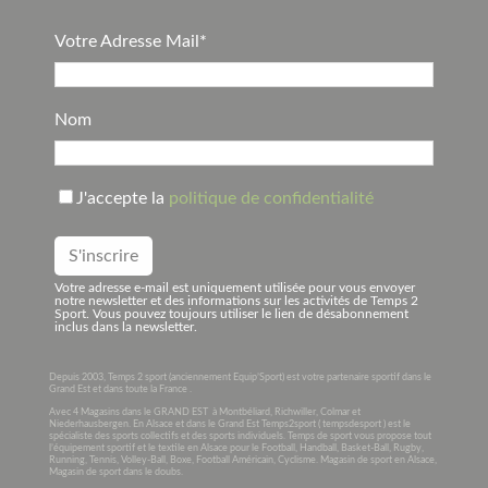
Votre Adresse Mail*
Nom
J'accepte la
politique de confidentialité
Votre adresse e-mail est uniquement utilisée pour vous envoyer
notre newsletter et des informations sur les activités de Temps 2
Sport. Vous pouvez toujours utiliser le lien de désabonnement
inclus dans la newsletter.
Depuis 2003, Temps 2 sport (anciennement Equip’Sport) est votre partenaire sportif dans le
Grand Est et dans toute la France .
Avec 4 Magasins dans le GRAND EST à Montbéliard, Richwiller, Colmar et
Niederhausbergen. En Alsace et dans le Grand Est Temps2sport ( tempsdesport ) est le
spécialiste des sports collectifs et des sports individuels. Temps de sport vous propose tout
l’équipement sportif et le textile en Alsace pour le Football, Handball, Basket-Ball, Rugby,
Running, Tennis, Volley-Ball, Boxe, Football Américain, Cyclisme. Magasin de sport en Alsace,
Magasin de sport dans le doubs.