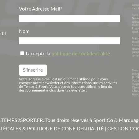
Depui
Votre Adresse Mail*
dans l
Avec 
Niede
spécia
tout l
Rugby
Nom
sport 
t !
Magasi
textil
Erima
récom
parap
J'accepte la
politique de confidentialité
corner
Temp
entre
publi
Votre adresse e-mail est uniquement utilisée pour vous
Vous 
envoyer notre newsletter et des informations sur les activités
maga
de Temps 2 Sport. Vous pouvez toujours utiliser le lien de
Chez
désabonnement inclus dans la newsletter.
Chaus
Armo
.
TEMPS2SPORT.FR. Tous droits réservés à Sport Co & Marqua
LÉGALES & POLITIQUE DE CONFIDENTIALITÉ
|
GESTION CO