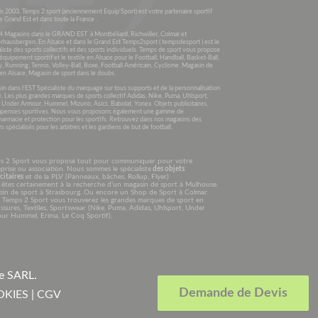
s 2003, Temps 2 sport (anciennement Equip’Sport) est votre partenaire sportif
e Grand Est et dans toute la France .
4 Magasins dans le GRAND EST à Montbéliard, Richwiller, Colmar et
rhausbergen. En Alsace et dans le Grand Est Temps2sport ( tempsdesport ) est le
liste des sports collectifs et des sports individuels. Temps de sport vous propose
’équipement sportif et le textile en Alsace pour le Football, Handball, Basket-Ball,
, Running, Tennis, Volley-Ball, Boxe, Football Américain, Cyclisme. Magasin de
en Alsace, Magasin de sport dans le doubs.
n dans l’EST Spécialiste du marquage sur tous supports et de la personnalisation
e. Les plus grandes marques de sports collectif Adidas, Nike, Puma, Uhlsport,
, Under Armour, Hummel, Mizuno, Asics, Babolat, Yonex. Objets publicitaires,
penses sportives. Nous vous proposons également une gamme de
harmacie et protection pour les sportifs. Retrouvez dans nos magasins des
s spécialisés pour les arbitres et les gardiens de but de football.
s 2 Sport vous propose tout pour communiquer pour votre
prise ou association. Nous sommes le spécialiste
des objets
citaires
et de la PLV (Panneaux, bâches, Rollup, Flyer)
êtes certainement à la recherche d’un magasin de sport à Mulhouse.
sin de sport à Strasbourg. Ou encore un Shop de Sport à Colmar.
 Temps 2 Sport vous trouverez les grandes marques de sport en
sures, Textiles, Sportswear (Nike, Puma, Adidas, Uhlsport, Under
ur Hummel, Erima, Le Coq Sportif).
ge SARL
.
Demande de Devis
OKIES
|
CGV