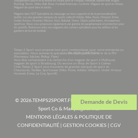
l’équipement sportif et le textile en Alsace pour le Football, Handball, Basket-Ball, Rugby,
Running, Tennis, Volley-Ball, Boxe, Football Américain, Cyclisme. Magasin de sport en Alsace,
Magasin de sport dans le doubs.
Magasin dans l’EST Spécialiste du marquage sur tous supports et de la personnalisation
textile. Les plus grandes marques de sports collectif Adidas, Nike, Puma, Uhlsport, Erima,
Under Armour, Hummel, Mizuno, Asics, Babolat, Yonex. Objets publicitaires, récompenses
sportives. Nous vous proposons également une gamme de parapharmacie et protection pour
les sportifs. Retrouvez dans nos magasins des corners spécialisés pour les arbitres et les
gardiens de but de football.
Temps 2 Sport vous propose tout pour communiquer pour votre entreprise ou
association. Nous sommes le spécialiste
des objets publicitaires
et de la PLV
(Panneaux, bâches, Rollup, Flyer)
Vous êtes certainement à la recherche d’un magasin de sport à Mulhouse.
magasin de sport à Strasbourg. Ou encore un Shop de Sport à Colmar.
Chez Temps 2 Sport vous trouverez les grandes marques de sport en
Chaussures, Textiles, Sportswear (Nike, Puma, Adidas, Uhlsport, Under Armour
Hummel, Erima, Le Coq Sportif).
© 2026.
TEMPS2SPORT.FR. Tous droits réservés à
Demande de Devis
Sport Co & Marquage SARL
.
MENTIONS LÉGALES & POLITIQUE DE
CONFIDENTIALITÉ
|
GESTION COOKIES
|
CGV