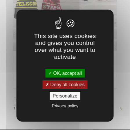
This site uses cookies
and gives you control
over what you want to
activate
Bonnets Personnalisables
20 Oct 25
OK, accept all
lire plus
Deny all cookies
Personalize
Page 2 sur
Privacy policy
17
«
1
2
3
4
5
10
…
»
Dernière page »