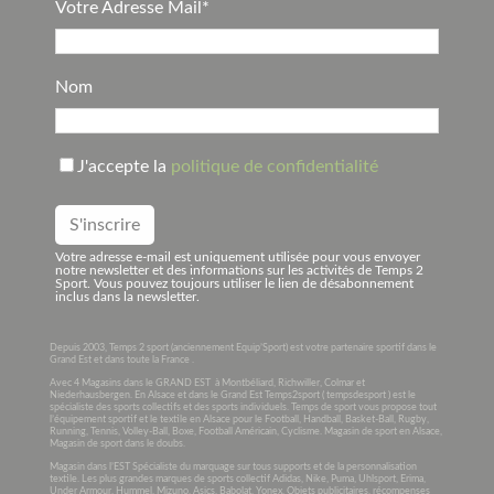
Votre Adresse Mail*
Nom
J'accepte la
politique de confidentialité
Votre adresse e-mail est uniquement utilisée pour vous envoyer
notre newsletter et des informations sur les activités de Temps 2
Sport. Vous pouvez toujours utiliser le lien de désabonnement
inclus dans la newsletter.
Depuis 2003, Temps 2 sport (anciennement Equip’Sport) est votre partenaire sportif dans le
Grand Est et dans toute la France .
Avec 4 Magasins dans le GRAND EST à Montbéliard, Richwiller, Colmar et
Niederhausbergen. En Alsace et dans le Grand Est Temps2sport ( tempsdesport ) est le
spécialiste des sports collectifs et des sports individuels. Temps de sport vous propose tout
l’équipement sportif et le textile en Alsace pour le Football, Handball, Basket-Ball, Rugby,
Running, Tennis, Volley-Ball, Boxe, Football Américain, Cyclisme. Magasin de sport en Alsace,
Magasin de sport dans le doubs.
Magasin dans l’EST Spécialiste du marquage sur tous supports et de la personnalisation
textile. Les plus grandes marques de sports collectif Adidas, Nike, Puma, Uhlsport, Erima,
Under Armour, Hummel, Mizuno, Asics, Babolat, Yonex. Objets publicitaires, récompenses