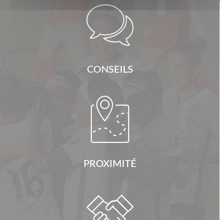

CONSEILS

PROXIMITÉ
