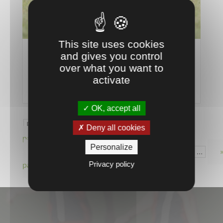
This site uses cookies
and gives you control
Catalogue Nike Teamwear 2020 Spécial Club
over what you want to
10 Jan 20
activate
lire plus
OK, accept all
Page 10 sur 15
« Première
Deny all cookies
page
«
…
Personalize
8
9
10
11
12
…
Privacy policy
page »