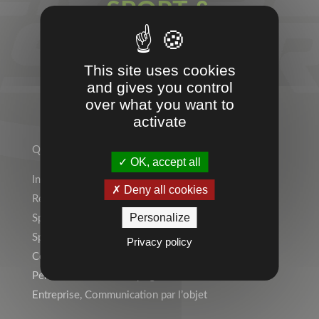
SPORT &
ENTREPRISES
This site uses cookies
and gives you control
over what you want to
activate
TEMPS 2 SPORT
Qui sommes-nous ?
OK, accept all
Indépendant ? Rejoignez le Réseau Temps 2 Sport !
Deny all cookies
Rejoignez l’équipe !
Personalize
Sports Individuels
Sport Collectif
Privacy policy
Collectivités, Scolaire
Personnalisation, Marquage
Entreprise, Communication par l’objet