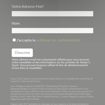
Votre Adresse Mail*
Nom
J'accepte la
politique de confidentialité
Votre adresse e-mail est uniquement utilisée pour vous envoyer
notre newsletter et des informations sur les activités de Temps 2
Sport. Vous pouvez toujours utiliser le lien de désabonnement
inclus dans la newsletter.
Depuis 2003, Temps 2 sport (anciennement Equip’Sport) est votre partenaire sportif dans le
Grand Est et dans toute la France .
Avec 4 Magasins dans le GRAND EST à Montbéliard, Richwiller, Colmar et
Niederhausbergen. En Alsace et dans le Grand Est Temps2sport ( tempsdesport ) est le
spécialiste des sports collectifs et des sports individuels. Temps de sport vous propose tout
l’équipement sportif et le textile en Alsace pour le Football, Handball, Basket-Ball, Rugby,
Running, Tennis, Volley-Ball, Boxe, Football Américain, Cyclisme. Magasin de sport en Alsace,
Magasin de sport dans le doubs.
Magasin dans l’EST Spécialiste du marquage sur tous supports et de la personnalisation