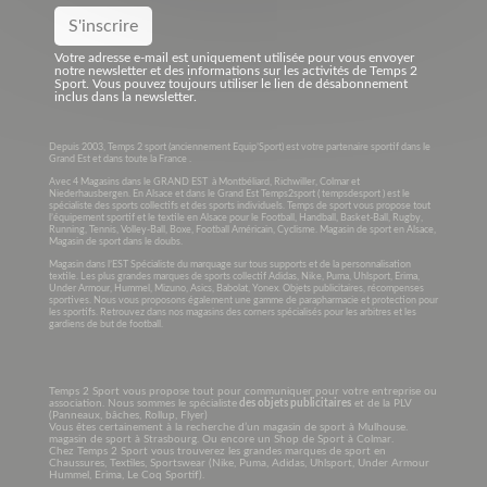
Votre adresse e-mail est uniquement utilisée pour vous envoyer
notre newsletter et des informations sur les activités de Temps 2
Sport. Vous pouvez toujours utiliser le lien de désabonnement
inclus dans la newsletter.
Depuis 2003, Temps 2 sport (anciennement Equip’Sport) est votre partenaire sportif dans le
Grand Est et dans toute la France .
Avec 4 Magasins dans le GRAND EST à Montbéliard, Richwiller, Colmar et
Niederhausbergen. En Alsace et dans le Grand Est Temps2sport ( tempsdesport ) est le
spécialiste des sports collectifs et des sports individuels. Temps de sport vous propose tout
l’équipement sportif et le textile en Alsace pour le Football, Handball, Basket-Ball, Rugby,
Running, Tennis, Volley-Ball, Boxe, Football Américain, Cyclisme. Magasin de sport en Alsace,
Magasin de sport dans le doubs.
Magasin dans l’EST Spécialiste du marquage sur tous supports et de la personnalisation
textile. Les plus grandes marques de sports collectif Adidas, Nike, Puma, Uhlsport, Erima,
Under Armour, Hummel, Mizuno, Asics, Babolat, Yonex. Objets publicitaires, récompenses
sportives. Nous vous proposons également une gamme de parapharmacie et protection pour
les sportifs. Retrouvez dans nos magasins des corners spécialisés pour les arbitres et les
gardiens de but de football.
Temps 2 Sport vous propose tout pour communiquer pour votre entreprise ou
association. Nous sommes le spécialiste
des objets publicitaires
et de la PLV
(Panneaux, bâches, Rollup, Flyer)
Vous êtes certainement à la recherche d’un magasin de sport à Mulhouse.
magasin de sport à Strasbourg. Ou encore un Shop de Sport à Colmar.
Chez Temps 2 Sport vous trouverez les grandes marques de sport en
Chaussures, Textiles, Sportswear (Nike, Puma, Adidas, Uhlsport, Under Armour
Hummel, Erima, Le Coq Sportif).