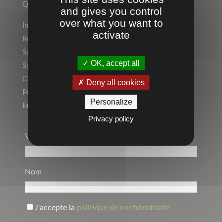
Qui sommes-nous ?
and gives you control
over what you want to
Indépendant ? Rejoignez le Réseau Temps 2 Sport !
activate
Rejoignez l’équipe !
Sports Individuels
OK, accept all
Sport Collectif
Collectivités, Scolaire
Deny all cookies
Personnalisation, Marquage
Personalize
Entreprise, Communication par l’objet
Privacy policy
Votre Adresse Mail*
Nom
J'accepte la
politique de confidentialité